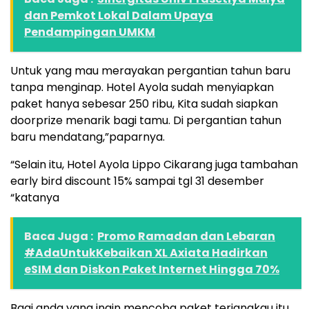
dan Pemkot Lokal Dalam Upaya
Pendampingan UMKM
Untuk yang mau merayakan pergantian tahun baru
tanpa menginap. Hotel Ayola sudah menyiapkan
paket hanya sebesar 250 ribu, Kita sudah siapkan
doorprize menarik bagi tamu. Di pergantian tahun
baru mendatang,”paparnya.
“Selain itu, Hotel Ayola Lippo Cikarang juga tambahan
early bird discount 15% sampai tgl 31 desember
“katanya
Baca Juga :
Promo Ramadan dan Lebaran
#AdaUntukKebaikan XL Axiata Hadirkan
eSIM dan Diskon Paket Internet Hingga 70%
Bagi anda yang ingin mencoba paket terjangkau itu.