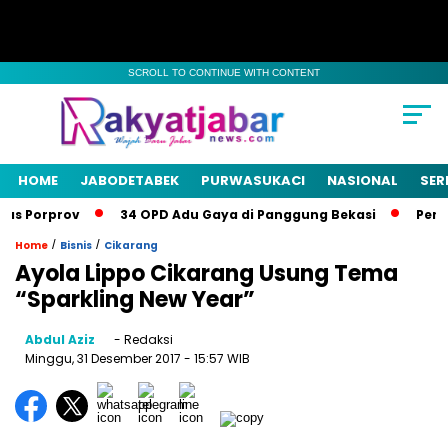
SCROLL TO CONTINUE WITH CONTENT
HOME
JABODETABEK
PURWASUKACI
NASIONAL
SER
as Porprov
34 OPD Adu Gaya di Panggung Bekasi
Pemkab
/
/
Home
Bisnis
Cikarang
Ayola Lippo Cikarang Usung Tema
“Sparkling New Year”
Abdul Aziz
- Redaksi
Minggu, 31 Desember 2017
- 15:57 WIB