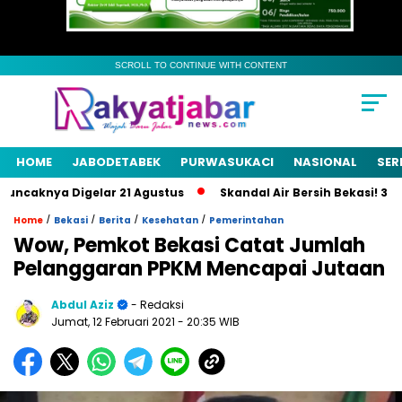
SCROLL TO CONTINUE WITH CONTENT
HOME
JABODETABEK
PURWASUKACI
NASIONAL
SER
caknya Digelar 21 Agustus
Skandal Air Bersih Bekasi! 3 Pejab
/
/
/
/
Home
Bekasi
Berita
Kesehatan
Pemerintahan
Wow, Pemkot Bekasi Catat Jumlah
Pelanggaran PPKM Mencapai Jutaan
Abdul Aziz
- Redaksi
Jumat, 12 Februari 2021
- 20:35 WIB