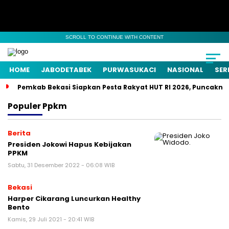
SCROLL TO CONTINUE WITH CONTENT
HOME
JABODETABEK
PURWASUKACI
NASIONAL
SER
Pemkab Bekasi Siapkan Pesta Rakyat HUT RI 2026, Puncaknya
Populer
Ppkm
Berita
Presiden Jokowi Hapus Kebijakan
PPKM
Sabtu, 31 Desember 2022 - 06:08 WIB
Bekasi
Harper Cikarang Luncurkan Healthy
Bento
Kamis, 29 Juli 2021 - 20:41 WIB