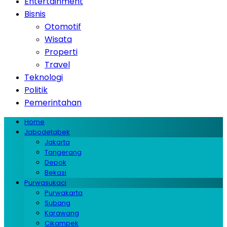
Entertainment
Bisnis
Otomotif
Wisata
Properti
Travel
Teknologi
Politik
Pemerintahan
Home
Jabodetabek
Jakarta
Tangerang
Depok
Bekasi
Purwasukaci
Purwakarta
Subang
Karawang
Cikampek