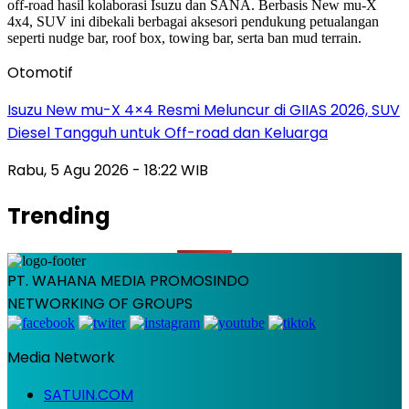
Otomotif
Isuzu New mu-X 4×4 Resmi Meluncur di GIIAS 2026, SUV
Diesel Tangguh untuk Off-road dan Keluarga
Rabu, 5 Agu 2026 - 18:22 WIB
Trending
PT. WAHANA MEDIA PROMOSINDO
NETWORKING OF GROUPS
Media Network
SATUIN.COM