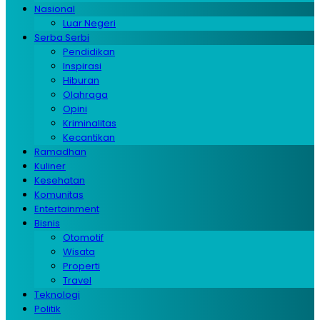
Nasional
Luar Negeri
Serba Serbi
Pendidikan
Inspirasi
Hiburan
Olahraga
Opini
Kriminalitas
Kecantikan
Ramadhan
Kuliner
Kesehatan
Komunitas
Entertainment
Bisnis
Otomotif
Wisata
Properti
Travel
Teknologi
Politik