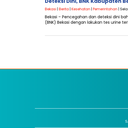
Deteksi Dini, BNK Kabupaten Be
Bekasi
|
Berita
|
Kesehatan
|
Pemerintahan
| Sela
Bekasi – Pencegahan dan deteksi dini ba
(BNK) Bekasi dengan lakukan tes urine t
S