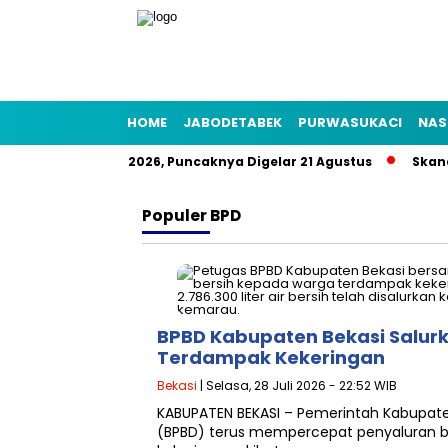
HOME
JABODETABEK
PURWASUKACI
NAS
 Rakyat HUT RI 2026, Puncaknya Digelar 21 Agustus
Skandal 
Populer
BPD
BPBD Kabupaten Bekasi Salurkan
Terdampak Kekeringan
Bekasi
| Selasa, 28 Juli 2026 - 22:52 WIB
KABUPATEN BEKASI – Pemerintah Kabupat
(BPBD) terus mempercepat penyaluran b