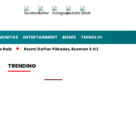
MUNITAS
ENTERTAINMENT
BISNIS
TEKNOLOGI
POLITIK
PE
aib
Resmi Daftar Pilkades, Rusman S.H Diantar Sekitar 1.000 
TRENDING