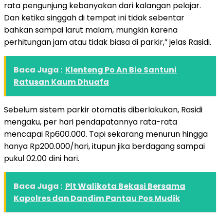
rata pengunjung kebanyakan dari kalangan pelajar.
Dan ketika singgah di tempat ini tidak sebentar
bahkan sampai larut malam, mungkin karena
perhitungan jam atau tidak biasa di parkir,” jelas Rasidi.
Baca Juga :
Klenteng Po An Bio Santuni
Ratusan Kaum Dhuafa
Sebelum sistem parkir otomatis diberlakukan, Rasidi
mengaku, per hari pendapatannya rata-rata
mencapai Rp600.000. Tapi sekarang menurun hingga
hanya Rp200.000/hari, itupun jika berdagang sampai
pukul 02.00 dini hari.
Baca Juga :
Plt Walikota Bekasi Bersama
Kapolres dan Dandim Pantau Pos Mudik