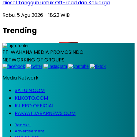
Diesel Tangguh untuk Off-road dan Keluarga
Rabu, 5 Agu 2026 - 18:22 WIB
Trending
PT. WAHANA MEDIA PROMOSINDO
NETWORKING OF GROUPS
Media Network
SATUIN.COM
KLIKOTO.COM
RJ PRO OFFICIAL
RAKYATJABARNEWS.COM
Redaksi
Advertisement