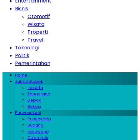
Entertainment
Bisnis
Otomotif
Wisata
Properti
Travel
Teknologi
Politik
Pemerintahan
Home
Jabodetabek
Jakarta
Tangerang
Depok
Bekasi
Purwasukaci
Purwakarta
Subang
Karawang
Cikampek