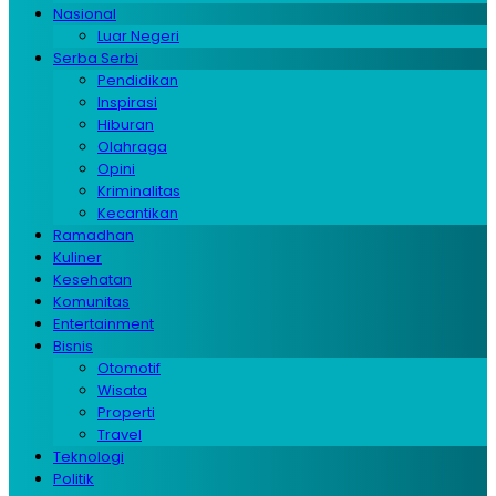
Nasional
Luar Negeri
Serba Serbi
Pendidikan
Inspirasi
Hiburan
Olahraga
Opini
Kriminalitas
Kecantikan
Ramadhan
Kuliner
Kesehatan
Komunitas
Entertainment
Bisnis
Otomotif
Wisata
Properti
Travel
Teknologi
Politik