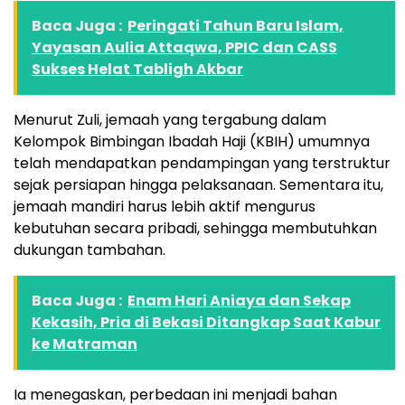
Baca Juga :
Peringati Tahun Baru Islam,
Yayasan Aulia Attaqwa, PPIC dan CASS
Sukses Helat Tabligh Akbar
Menurut Zuli, jemaah yang tergabung dalam
Kelompok Bimbingan Ibadah Haji (KBIH) umumnya
telah mendapatkan pendampingan yang terstruktur
sejak persiapan hingga pelaksanaan. Sementara itu,
jemaah mandiri harus lebih aktif mengurus
kebutuhan secara pribadi, sehingga membutuhkan
dukungan tambahan.
Baca Juga :
Enam Hari Aniaya dan Sekap
Kekasih, Pria di Bekasi Ditangkap Saat Kabur
ke Matraman
Ia menegaskan, perbedaan ini menjadi bahan