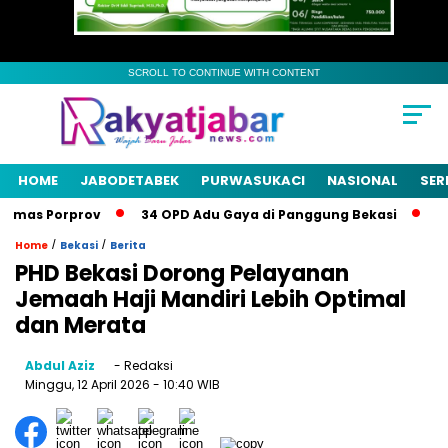
SCROLL TO CONTINUE WITH CONTENT
HOME
JABODETABEK
PURWASUKACI
NASIONAL
SER
Emas Porprov
34 OPD Adu Gaya di Panggung Bekasi
Pemk
/
/
Home
Bekasi
Berita
PHD Bekasi Dorong Pelayanan
Jemaah Haji Mandiri Lebih Optimal
dan Merata
Abdul Aziz
- Redaksi
Minggu, 12 April 2026
- 10:40 WIB