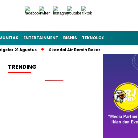
MUNITAS
ENTERTAINMENT
BISNIS
TEKNOLOGI
POLITIK
PE
 21 Agustus
Skandal Air Bersih Bekasi! 3 Pejabat Jadi Tersan
TRENDING