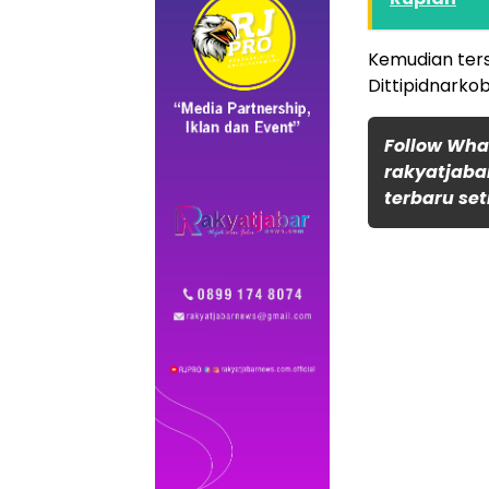
Kemudian ters
Dittipidnarkob
Follow Wh
rakyatjaba
terbaru set