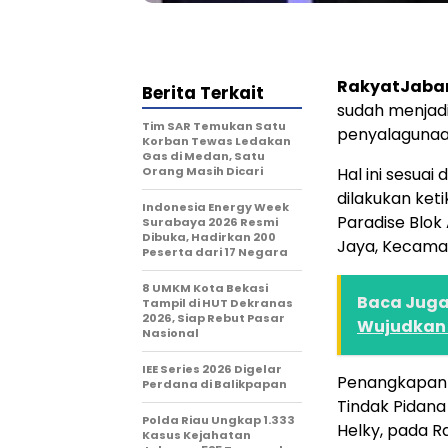
RakyatJaba
Berita Terkait
sudah menjadi
Tim SAR Temukan Satu
penyalagunaa
Korban Tewas Ledakan
Gas di Medan, Satu
Orang Masih Dicari
Hal ini sesua
dilakukan keti
Indonesia Energy Week
Paradise Blok
Surabaya 2026 Resmi
Dibuka, Hadirkan 200
Jaya, Kecama
Peserta dari 17 Negara
8 UMKM Kota Bekasi
Baca Juga 
Tampil di HUT Dekranas
2026, Siap Rebut Pasar
Wujudkan 
Nasional
IEE Series 2026 Digelar
Penangkapan p
Perdana di Balikpapan
Tindak Pidana
Polda Riau Ungkap 1.333
Helky, pada R
Kasus Kejahatan