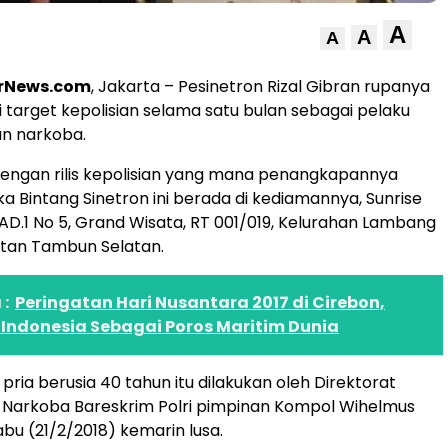
A
A
A
rNews.com
, Jakarta – Pesinetron Rizal Gibran rupanya
 target kepolisian selama satu bulan sebagai pelaku
n narkoba.
i dengan rilis kepolisian yang mana penangkapannya
ka Bintang Sinetron ini berada di kediamannya, Sunrise
 AD.1 No 5, Grand Wisata, RT 001/019, Kelurahan Lambang
tan Tambun Selatan.
:
Peringatan Hari Nusantara 2017 di Cirebon,
Indonesia Sebagai Poros Maritim Dunia
ria berusia 40 tahun itu dilakukan oleh Direktorat
 Narkoba Bareskrim Polri pimpinan Kompol Wihelmus
abu (21/2/2018) kemarin lusa.