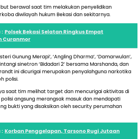
ebut berawal saat tim melakukan penyelidikan
koba diwilayah hukum Bekasi dan sekitarnya.
:
Polsek Bekasi Selatan Ringkus Empat
n Curanmor
isteri Gunung Merapi’, ‘Angling Dharma’, ‘Damarwulan’,
tangi sinetron ‘Bidadari 2’ bersama Marshanda, dan
frandt ini dicurigai merupakan penyalahguna narkotika
h polisi.
a saat tim melihat target dan mencurigai aktivitas di
 polisi angsung merangsak masuk dan mendapati
ng bukti yang disaksikan oleh security perumahan
:
Korban Penggelapan, Tarsono Rugi Jutaan