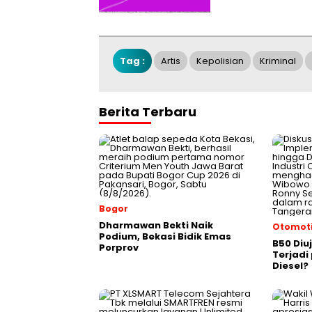
Tag :
Artis
Kepolisian
Kriminal
Berita Terbaru
Bogor
Dharmawan Bekti Naik
Otomoti
Podium, Bekasi Bidik Emas
B50 Diu
Porprov
Terjad
Diesel?