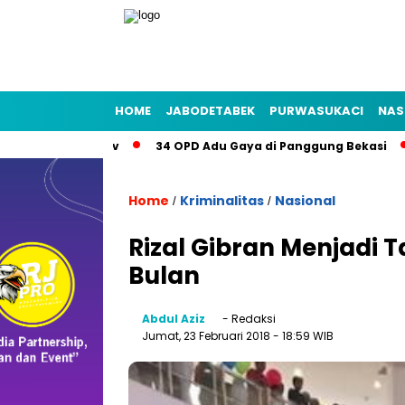
HOME
JABODETABEK
PURWASUKACI
NAS
 Emas Porprov
34 OPD Adu Gaya di Panggung Bekasi
Pe
Home
Kriminalitas
Nasional
/
/
Rizal Gibran Menjadi 
Bulan
Abdul Aziz
- Redaksi
Jumat, 23 Februari 2018
- 18:59 WIB