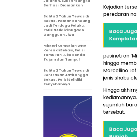
Jalanan, 525 Tersangka
Berhasil Diamankan
Kejadian ters
peredaran nar
Balita 2 Tahun Tewas di
Bekasi, Paman Kandung
Jadi Terduga Pelaku,
Polisi Selidiki Dugaan
Baca Juga 
Gangguan Jiwa
Komplota
Misteri Kematian WNA
Korea di Bekasi, Polisi
Temukan Luka Benda
pesinetron ‘M
Tajam dan Tumpul
hingga membin
Marcellino Le
Balita 2 Tahun Tewas di
Kontrakan Jatirangga
jenis shabu ole
Bekasi, Polisi Selidiki
Penyebabnya
Hingga akhirny
kediamannya,
sejumlah bara
tersebut.
Baca Juga 
Rupiah