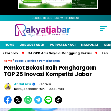
SCROLL TO CONTINUE WITH CONTENT
HOME
JABODETABEK
PURWASUKACI
NASIONAL
SER
Porprov
34 OPD Adu Gaya di Panggung Bekasi
Pemkab Be
/
/
/
Home
Bekasi
Berita
Pemerintahan
Pemkot Bekasi Raih Penghargaan
TOP 25 Inovasi Kompetisi Jabar
Abdul Aziz
- Redaksi
Rabu, 4 Oktober 2023
- 09:40 WIB