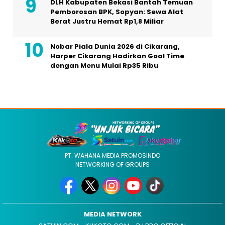
DLH Kabupaten Bekasi Bantah Temuan
Pemborosan BPK, Sopyan: Sewa Alat
Berat Justru Hemat Rp1,8 Miliar
Nobar Piala Dunia 2026 di Cikarang,
Harper Cikarang Hadirkan Goal Time
dengan Menu Mulai Rp35 Ribu
PT. WAHANA MEDIA PROMOSINDO
NETWORKING OF GROUPS
MEDIA NETWORK