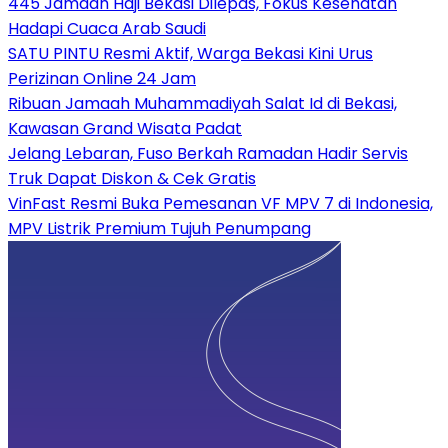
445 Jamaah Haji Bekasi Dilepas, Fokus Kesehatan
Hadapi Cuaca Arab Saudi
SATU PINTU Resmi Aktif, Warga Bekasi Kini Urus
Perizinan Online 24 Jam
Ribuan Jamaah Muhammadiyah Salat Id di Bekasi,
Kawasan Grand Wisata Padat
Jelang Lebaran, Fuso Berkah Ramadan Hadir Servis
Truk Dapat Diskon & Cek Gratis
VinFast Resmi Buka Pemesanan VF MPV 7 di Indonesia,
MPV Listrik Premium Tujuh Penumpang