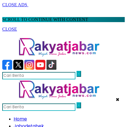
CLOSE ADS
SCROLL TO CONTINUE WITH CONTENT
CLOSE
✖
Home
Jabodetabek