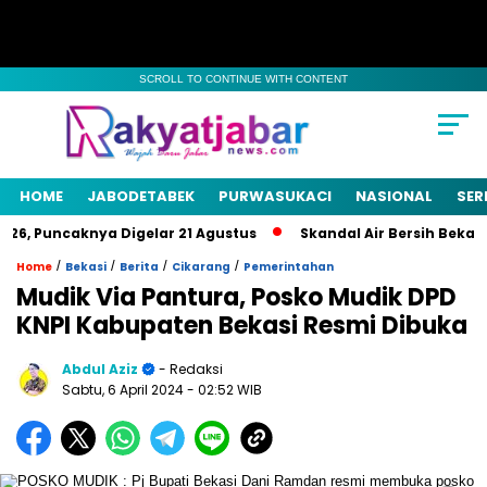
SCROLL TO CONTINUE WITH CONTENT
HOME
JABODETABEK
PURWASUKACI
NASIONAL
SER
6, Puncaknya Digelar 21 Agustus
Skandal Air Bersih Bekasi! 
/
/
/
/
Home
Bekasi
Berita
Cikarang
Pemerintahan
Mudik Via Pantura, Posko Mudik DPD
KNPI Kabupaten Bekasi Resmi Dibuka
Abdul Aziz
- Redaksi
Sabtu, 6 April 2024
- 02:52 WIB