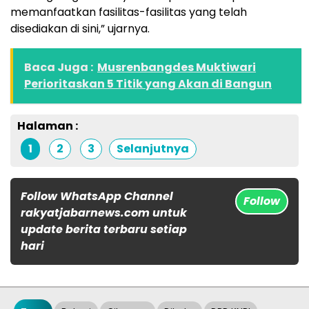
memanfaatkan fasilitas-fasilitas yang telah
disediakan di sini,” ujarnya.
Baca Juga :
Musrenbangdes Muktiwari
Perioritaskan 5 Titik yang Akan di Bangun
Halaman :
1
2
3
Selanjutnya
Follow WhatsApp Channel
Follow
rakyatjabarnews.com untuk
update berita terbaru setiap
hari