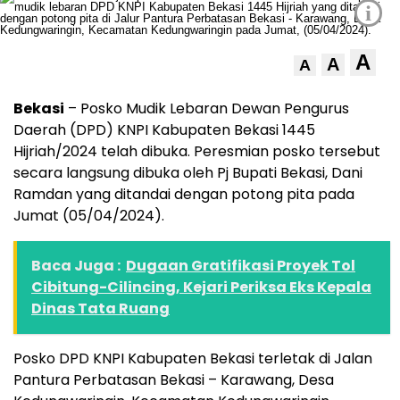
i
A
A
A
Bekasi
– Posko Mudik Lebaran Dewan Pengurus
Daerah (DPD) KNPI Kabupaten Bekasi 1445
Hijriah/2024 telah dibuka. Peresmian posko tersebut
secara langsung dibuka oleh Pj Bupati Bekasi, Dani
Ramdan yang ditandai dengan potong pita pada
Jumat (05/04/2024).
Baca Juga :
Dugaan Gratifikasi Proyek Tol
Cibitung-Cilincing, Kejari Periksa Eks Kepala
Dinas Tata Ruang
Posko DPD KNPI Kabupaten Bekasi terletak di Jalan
Pantura Perbatasan Bekasi – Karawang, Desa