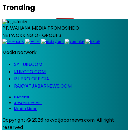
Trending
PT. WAHANA MEDIA PROMOSINDO
NETWORKING OF GROUPS
Media Network
SATUIN.COM
KLIKOTO.COM
RJ PRO OFFICIAL
RAKYATJABARNEWS.COM
Redaksi
Advertisement
Media Siber
Copyright @ 2026 rakyatjabarnews.com, All right
reserved