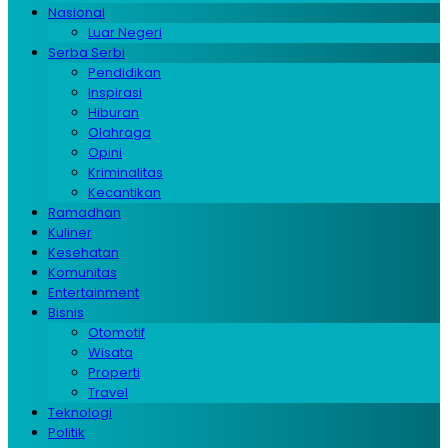
Nasional
Luar Negeri
Serba Serbi
Pendidikan
Inspirasi
Hiburan
Olahraga
Opini
Kriminalitas
Kecantikan
Ramadhan
Kuliner
Kesehatan
Komunitas
Entertainment
Bisnis
Otomotif
Wisata
Properti
Travel
Teknologi
Politik