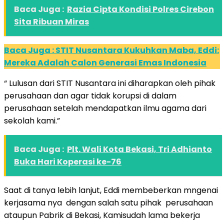
Baca Juga :
Razia Cipta Kondisi Polres Cirebon
Sita Ribuan Miras
Baca Juga : STIT Nusantara Kukuhkan Maba, Eddi:
Mereka Adalah Calon Generasi Emas Indonesia
“ Lulusan dari STIT Nusantara ini diharapkan oleh pihak
perusahaan dan agar tidak korupsi di dalam
perusahaan setelah mendapatkan ilmu agama dari
sekolah kami.”
Baca Juga :
Plt. Wali Kota Bekasi, Tri Adhianto
Buka Hari Koperasi ke-76
Saat di tanya lebih lanjut, Eddi membeberkan mngenai
kerjasama nya dengan salah satu pihak perusahaan
ataupun Pabrik di Bekasi, Kamisudah lama bekerja