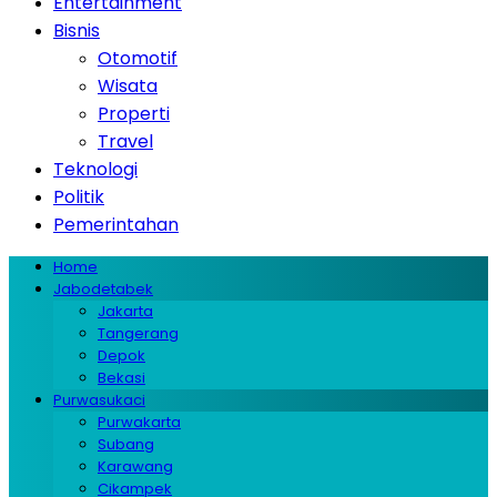
Entertainment
Bisnis
Otomotif
Wisata
Properti
Travel
Teknologi
Politik
Pemerintahan
Home
Jabodetabek
Jakarta
Tangerang
Depok
Bekasi
Purwasukaci
Purwakarta
Subang
Karawang
Cikampek