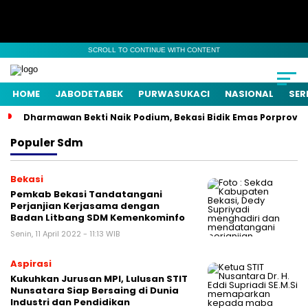
SCROLL TO CONTINUE WITH CONTENT
HOME
JABODETABEK
PURWASUKACI
NASIONAL
SER
Dharmawan Bekti Naik Podium, Bekasi Bidik Emas Porprov
Populer
Sdm
Bekasi
Pemkab Bekasi Tandatangani
Perjanjian Kerjasama dengan
Badan Litbang SDM Kemenkominfo
Senin, 11 April 2022 - 11:13 WIB
Aspirasi
Kukuhkan Jurusan MPI, Lulusan STIT
Nunsatara Siap Bersaing di Dunia
Industri dan Pendidikan