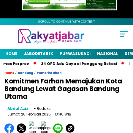
SCROLL TO CONTINUE WITH CONTENT
HOME
JABODETABEK
PURWASUKACI
NASIONAL
SER
as Porprov
34 OPD Adu Gaya di Panggung Bekasi
Pemka
/
/
Home
Bandung
Pemerintahan
Komitmen Farhan Memajukan Kota
Bandung Lewat Gagasan Bandung
Utama
Abdul Aziz
- Redaksi
Jumat, 28 Februari 2025
- 13:40 WIB