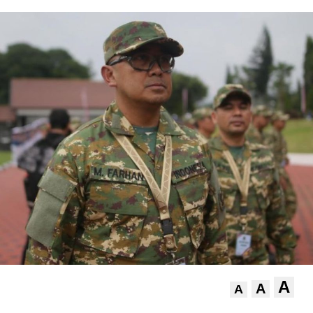
A
A
A