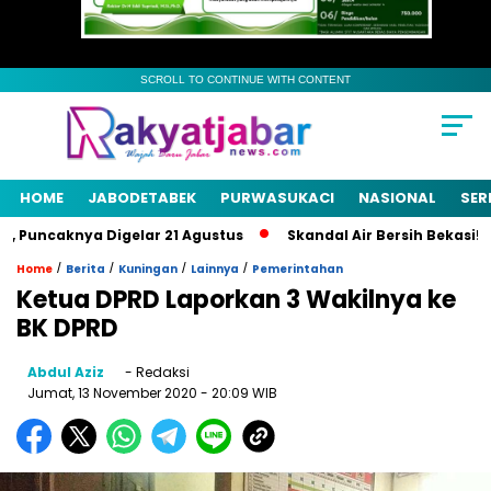
SCROLL TO CONTINUE WITH CONTENT
HOME
JABODETABEK
PURWASUKACI
NASIONAL
SER
uncaknya Digelar 21 Agustus
Skandal Air Bersih Bekasi! 3 Pe
/
/
/
/
Home
Berita
Kuningan
Lainnya
Pemerintahan
Ketua DPRD Laporkan 3 Wakilnya ke
BK DPRD
Abdul Aziz
- Redaksi
Jumat, 13 November 2020
- 20:09 WIB