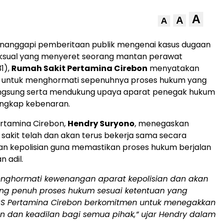
A
A
A
nanggapi pemberitaan publik mengenai kasus dugaan
ksual yang menyeret seorang mantan perawat
31),
Rumah Sakit Pertamina Cirebon
menyatakan
untuk menghormati sepenuhnya proses hukum yang
ngsung serta mendukung upaya aparat penegak hukum
ngkap kebenaran.
ertamina Cirebon,
Hendry Suryono
, menegaskan
akit telah dan akan terus bekerja sama secara
an kepolisian guna memastikan proses hukum berjalan
 adil.
nghormati kewenangan aparat kepolisian dan akan
g penuh proses hukum sesuai ketentuan yang
 RS Pertamina Cirebon berkomitmen untuk menegakkan
n dan keadilan bagi semua pihak,” ujar Hendry dalam