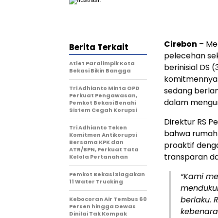
Cirebon
– Me
Berita Terkait
pelecehan se
Atlet Paralimpik Kota
berinisial DS (
Bekasi Bikin Bangga
komitmennya 
Tri Adhianto Minta OPD
sedang berla
Perkuat Pengawasan,
dalam mengu
Pemkot Bekasi Benahi
Sistem Cegah Korupsi
Direktur RS P
Tri Adhianto Teken
bahwa rumah s
Komitmen Antikorupsi
Bersama KPK dan
proaktif deng
ATR/BPN, Perkuat Tata
transparan dan
Kelola Pertanahan
Pemkot Bekasi Siagakan
“Kami me
11 Water Trucking
mendukun
berlaku.
Kebocoran Air Tembus 60
Persen hingga Dewas
kebenara
Dinilai Tak Kompak