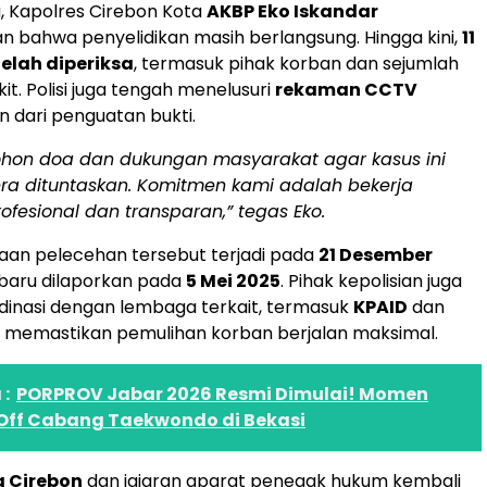
, Kapolres Cirebon Kota
AKBP Eko Iskandar
bahwa penyelidikan masih berlangsung. Hingga kini,
11
telah diperiksa
, termasuk pihak korban dan sejumlah
it. Polisi juga tengah menelusuri
rekaman CCTV
n dari penguatan bukti.
hon doa dan dukungan masyarakat agar kasus ini
era dituntaskan. Komitmen kami adalah bekerja
ofesional dan transparan,” tegas Eko.
gaan pelecehan tersebut terjadi pada
21 Desember
baru dilaporkan pada
5 Mei 2025
. Pihak kepolisian juga
dinasi dengan lembaga terkait, termasuk
KPAID
dan
a memastikan pemulihan korban berjalan maksimal.
:
PORPROV Jabar 2026 Resmi Dimulai! Momen
-Off Cabang Taekwondo di Bekasi
a Cirebon
dan jajaran aparat penegak hukum kembali