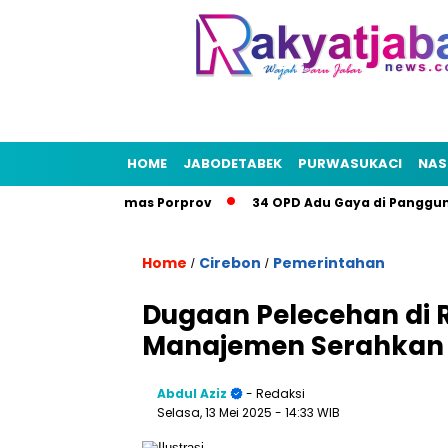
HOME
JABODETABEK
PURWASUKACI
NAS
Bekasi Bidik Emas Porprov
34 OPD Adu Gaya di Panggung Be
Home
Cirebon
Pemerintahan
/
/
Dugaan Pelecehan di 
Manajemen Serahkan 
Abdul Aziz
- Redaksi
Selasa, 13 Mei 2025
- 14:33 WIB