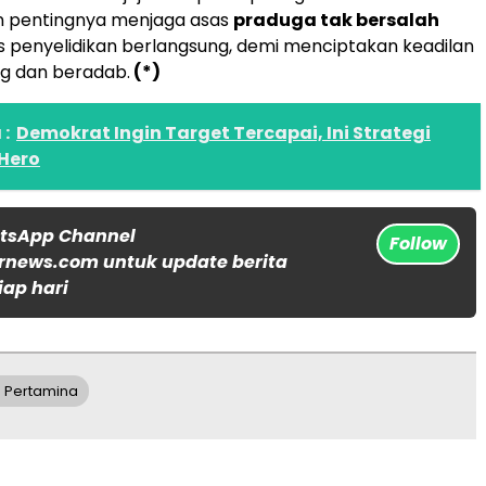
 pentingnya menjaga asas
praduga tak bersalah
 penyelidikan berlangsung, demi menciptakan keadilan
g dan beradab.
(*)
:
Demokrat Ingin Target Tercapai, Ini Strategi
 Hero
atsApp Channel
Follow
rnews.com untuk update berita
iap hari
 Pertamina