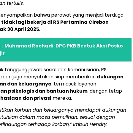
n tertulis.
menyampaikan bahwa perawat yang menjadi terduga
tidak lagi bekerja di RS Pertamina Cirebon
ak 30 April 2025
.
:
Muhamad Rochadi: DPC PKB Bentuk Aksi Posko
ir
k tanggung jawab sosial dan kemanusiaan, RS
rebon juga menyatakan siap memberikan
dukungan
an dan keluarganya
, termasuk layanan
n psikologis dan bantuan hukum
, dengan tetap
hasiaan dan privasi
mereka.
stikan korban dan keluarganya mendapat dukungan
utuhkan dalam masa pemulihan, sesuai dengan
erlindungan terhadap korban,” imbuh Hendry.