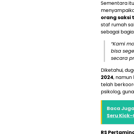
Sementara itu
menyampaikan 
orang saksi 
staf rumah sak
sebagai bagia
“Kami mo
bisa seg
secara pr
Diketahui, du
2024
, namun 
telah berkoor
psikolog, gun
Baca Juga 
Seru Kick
RS Pertamin