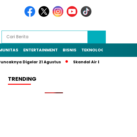
MUNITAS
ENTERTAINMENT
BISNIS
TEKNOLOGI
POLITIK
PE
aknya Digelar 21 Agustus
Skandal Air Bersih Bekasi! 3 Pejaba
TRENDING