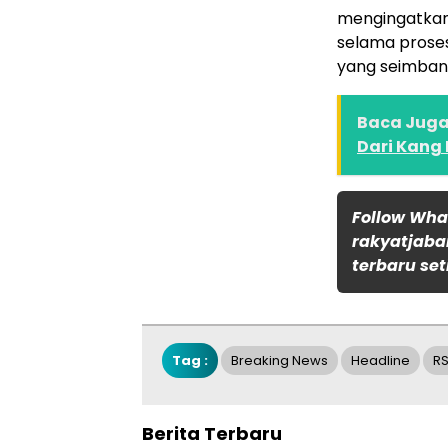
mengingatkan
selama proses
yang seimban
Baca Juga 
Dari Kang
Follow Wh
rakyatjaba
terbaru set
Tag :
Breaking News
Headline
RS
Berita Terbaru