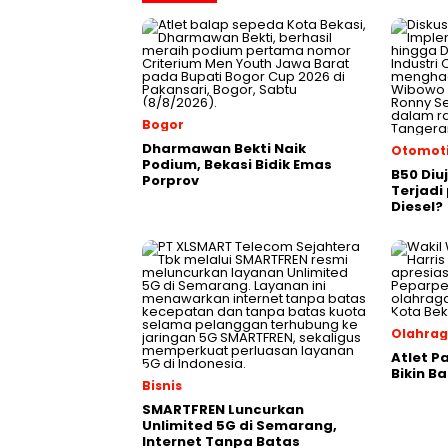
Bogor
Dharmawan Bekti Naik
Otomoti
Podium, Bekasi Bidik Emas
B50 Diu
Porprov
Terjad
Diesel?
Olahra
Atlet P
Bikin B
Bisnis
SMARTFREN Luncurkan
Unlimited 5G di Semarang,
Internet Tanpa Batas