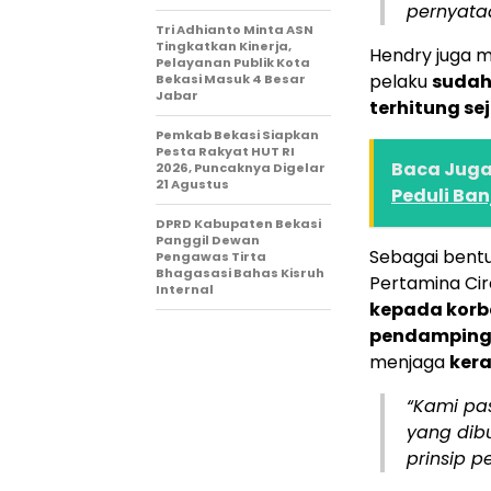
pernyataa
Tri Adhianto Minta ASN
Tingkatkan Kinerja,
Hendry juga 
Pelayanan Publik Kota
pelaku
sudah 
Bekasi Masuk 4 Besar
Jabar
terhitung sej
Pemkab Bekasi Siapkan
Pesta Rakyat HUT RI
Baca Juga 
2026, Puncaknya Digelar
21 Agustus
Peduli Banj
DPRD Kabupaten Bekasi
Panggil Dewan
Sebagai bentu
Pengawas Tirta
Bhagasasi Bahas Kisruh
Pertamina Ci
Internal
kepada korb
pendampinga
menjaga
kera
“Kami pa
yang dib
prinsip p