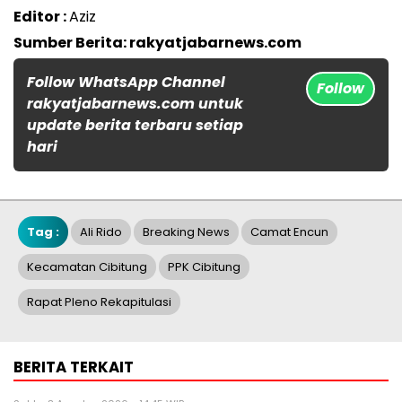
Editor :
Aziz
Sumber Berita: rakyatjabarnews.com
Follow WhatsApp Channel
Follow
rakyatjabarnews.com untuk
update berita terbaru setiap
hari
Tag :
Ali Rido
Breaking News
Camat Encun
Kecamatan Cibitung
PPK Cibitung
Rapat Pleno Rekapitulasi
BERITA TERKAIT