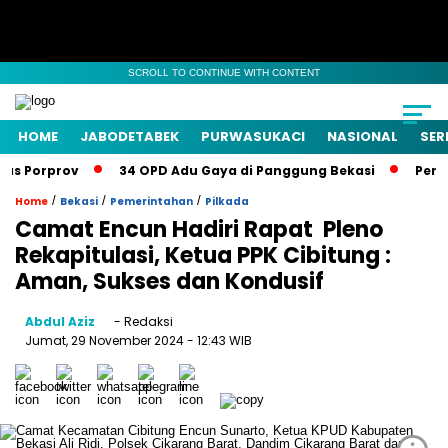
SCROLL TO CONTINUE WITH CONTENT
HOME
JABODETABEK
PURWASUKACI
NASIONAL
SER
s Porprov
34 OPD Adu Gaya di Panggung Bekasi
Pemkab
/
/
/
Home
Bekasi
Pemerintahan
Pilkada
Camat Encun Hadiri Rapat Pleno
Rekapitulasi, Ketua PPK Cibitung :
Aman, Sukses dan Kondusif
Abdul Aziz
- Redaksi
Jumat, 29 November 2024
- 12:43 WIB