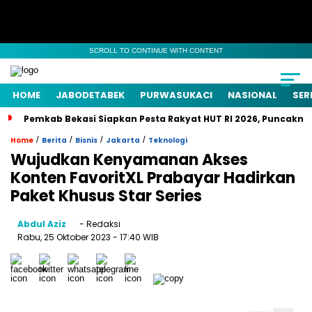
SCROLL TO CONTINUE WITH CONTENT
HOME
JABODETABEK
PURWASUKACI
NASIONAL
SER
Pemkab Bekasi Siapkan Pesta Rakyat HUT RI 2026, Puncaknya
/
/
/
/
Home
Berita
Bisnis
Jakarta
Teknologi
Wujudkan Kenyamanan Akses
Konten FavoritXL Prabayar Hadirkan
Paket Khusus Star Series
Abdul Aziz
- Redaksi
Rabu, 25 Oktober 2023
- 17:40 WIB