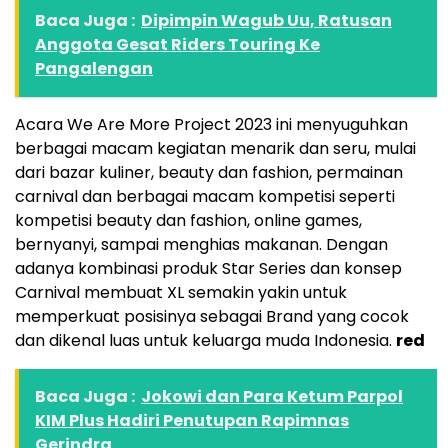
Baca Juga :
Dipimpin Wagub Uu, Ratusan
Anggota Gesat Riders Touring Ke
Pangalengan
Acara We Are More Project 2023 ini menyuguhkan
berbagai macam kegiatan menarik dan seru, mulai
dari bazar kuliner, beauty dan fashion, permainan
carnival dan berbagai macam kompetisi seperti
kompetisi beauty dan fashion, online games,
bernyanyi, sampai menghias makanan. Dengan
adanya kombinasi produk Star Series dan konsep
Carnival membuat XL semakin yakin untuk
memperkuat posisinya sebagai Brand yang cocok
dan dikenal luas untuk keluarga muda Indonesia.
red
Baca Juga :
Jokowi dan Para Ketum Parpol
KIM Plus Hadiri Penutupan Rapimnas
Gerindra