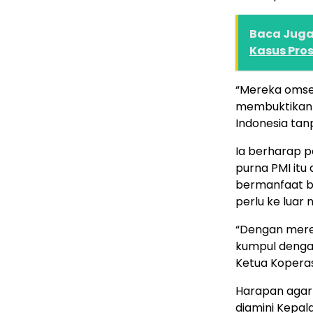
Baca Juga 
Kasus Pros
“Mereka omsetn
membuktikan 
Indonesia tan
Ia berharap p
purna PMI itu
bermanfaat ba
perlu ke luar
“Dengan merek
kumpul denga
Ketua Koperasi
Harapan agar 
diamini Kepal