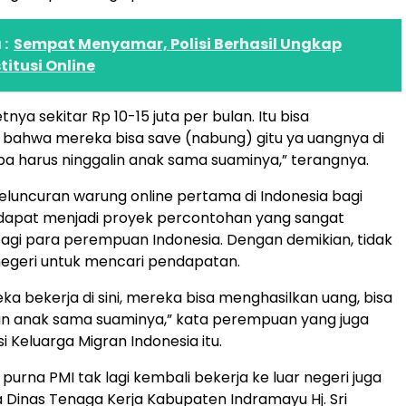
:
Sempat Menyamar, Polisi Berhasil Ungkap
titusi Online
ya sekitar Rp 10-15 juta per bulan. Itu bisa
bahwa mereka bisa save (nabung) gitu ya uangnya di
pa harus ninggalin anak sama suaminya,” terangnya.
eluncuran warung online pertama di Indonesia bagi
 dapat menjadi proyek percontohan yang sangat
gi para perempuan Indonesia. Dengan demikian, tidak
 negeri untuk mencari pendapatan.
a bekerja di sini, mereka bisa menghasilkan uang, bisa
n anak sama suaminya,” kata perempuan yang juga
 Keluarga Migran Indonesia itu.
purna PMI tak lagi kembali bekerja ke luar negeri juga
a Dinas Tenaga Kerja Kabupaten Indramayu Hj. Sri