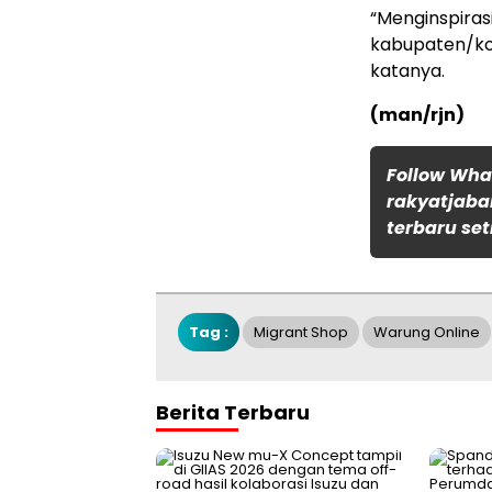
“Menginspiras
kabupaten/kota
katanya.
(man/rjn)
Follow Wh
rakyatjaba
terbaru set
Tag :
Migrant Shop
Warung Online
Berita Terbaru