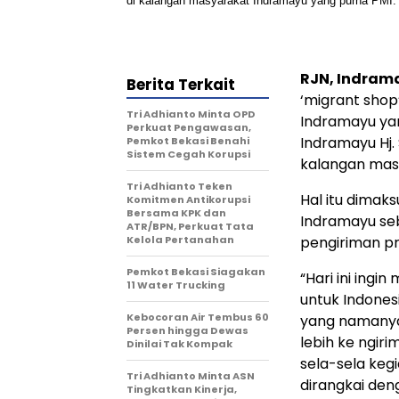
RJN, Indram
Berita Terkait
‘migrant shop
Tri Adhianto Minta OPD
Indramayu yan
Perkuat Pengawasan,
Indramayu Hj.
Pemkot Bekasi Benahi
Sistem Cegah Korupsi
kalangan mas
Tri Adhianto Teken
Hal itu dima
Komitmen Antikorupsi
Bersama KPK dan
Indramayu seb
ATR/BPN, Perkuat Tata
Kelola Pertanahan
pengiriman p
Pemkot Bekasi Siagakan
“Hari ini ing
11 Water Trucking
untuk Indone
Kebocoran Air Tembus 60
yang namanya 
Persen hingga Dewas
lebih ke ngir
Dinilai Tak Kompak
sela-sela keg
Tri Adhianto Minta ASN
dirangkai de
Tingkatkan Kinerja,