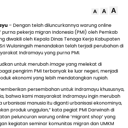
A
A
A
ayu
– Dengan telah diluncurkannya warung online
’ purna pekerja migran Indonesia (PMI) oleh Pemkab
g diwakili oleh Kepala Dinas Tenaga Kerja Kabupaten
 Sri Wulaningsih menandakan telah terjadi perubahan di
yarakat Indramayu yang purna PMI.
ksudkan untuk merubah
image
yang melekat di
agai pengirim PMI terbanyak ke luar negeri, menjadi
roduk ekonomi yang lebih mendatangkan rupiah.
in memberikan persembahan untuk Indramayu khususnya,
sia, bahwa kami masyarakat Indramayu ingin merubah
urbanisasi manusia itu diganti urbanisasi ekonominya,
imkan produk unggulan,” kata pegiat PMI Darwinah di
iatan peluncuran warung online ‘migrant shop’ yang
ngan kegiatan seminar komunitas migran dan UMKM