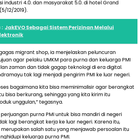
i industri 4.0. dan masyarakat 5.0. di hotel Grand
 (5/12/2019).
:
JakEVO Sebagai Sistem Perizinan Melalui
lektronik
agas migrant shop, ia menjelaskan peluncuran
ujuan agar pelaku UMKM para purna dan keluarga PMI
lan zaman dan tidak gagap teknologi di era digital.
dramayu tak lagi menjadi pengirim PMI ke luar negeri.
roses bagaimana kita bisa meminimalisir agar berangkat
itu bisa berkurang, sehingga yang kita kirim itu
oduk unggulan,” tegasnya.
erjuangan purna PMI untuk bisa mandiri di negeri
idak lagi berangkat kerja ke luar negeri. Karena itu,
 merupakan salah satu yang menjawab persoalan itu
ghidupi keluarga purna PMI.