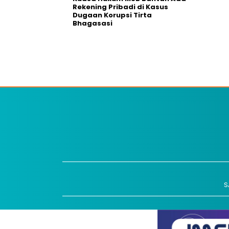
Rekening Pribadi di Kasus
Dugaan Korupsi Tirta
Bhagasasi
S