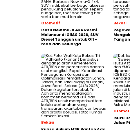
Otomotif
Bekasi
Isuzu New mu-X 4×4 Resmi
Pegawai
Meluncur di GIIAS 2026, SUV
Mengak
Diesel Tangguh untuk Off-
Tangani
road dan Keluarga
Otomoti
Isuzu H
Bekasi
Jalan P
Kuasa Hukum MSB Bantah Ada