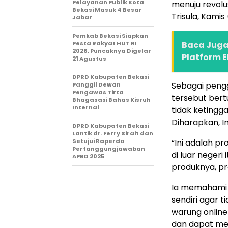
Pelayanan Publik Kota
menuju revolus
Bekasi Masuk 4 Besar
Trisula, Kamis
Jabar
Pemkab Bekasi Siapkan
Pesta Rakyat HUT RI
Baca Juga 
2026, Puncaknya Digelar
Platform E
21 Agustus
DPRD Kabupaten Bekasi
Sebagai pengg
Panggil Dewan
Pengawas Tirta
tersebut bert
Bhagasasi Bahas Kisruh
Internal
tidak ketingga
Diharapkan, In
DPRD Kabupaten Bekasi
Lantik dr. Ferry Sirait dan
Setujui Raperda
“Ini adalah p
Pertanggungjawaban
di luar negeri 
APBD 2025
produknya, pr
Ia memahami p
sendiri agar t
warung online
dan dapat men