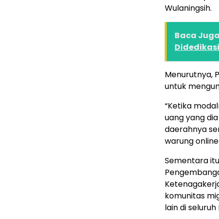
Wulaningsih.
Baca Juga 
Didedikasi
Menurutnya, PM
untuk mengum
“Ketika modal
uang yang di
daerahnya sen
warung online
Sementara itu
Pengembangan
Ketenagakerja
komunitas mig
lain di seluruh