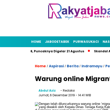
HOME
JABODETABEK
PURWASUKACI
NAS
t HUT RI 2026, Puncaknya Digelar 21 Agustus
Skandal Air Be
Home
Aspirasi
Berita
Indramayu
Pe
/
/
/
/
Warung online Migran
Abdul Aziz
- Redaksi
Jumat, 6 Desember 2019
- 14:41 WIB