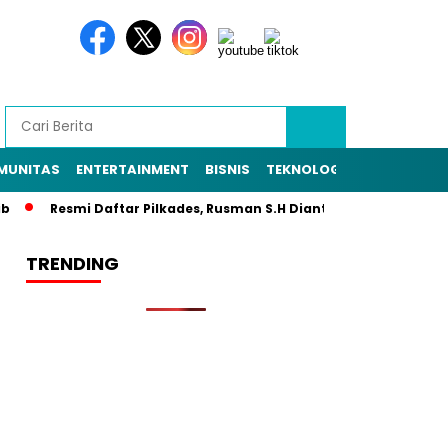
MUNITAS
ENTERTAINMENT
BISNIS
TEKNOLOGI
POLITIK
PE
Resmi Daftar Pilkades, Rusman S.H Diantar Sekitar 1.000 Warga 
TRENDING