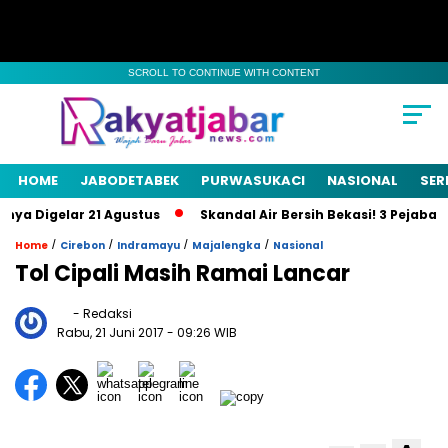
SCROLL TO CONTINUE WITH CONTENT
HOME
JABODETABEK
PURWASUKACI
NASIONAL
SER
a Digelar 21 Agustus
Skandal Air Bersih Bekasi! 3 Pejabat Ja
/
/
/
/
Home
Cirebon
Indramayu
Majalengka
Nasional
Tol Cipali Masih Ramai Lancar
- Redaksi
Rabu, 21 Juni 2017
- 09:26 WIB