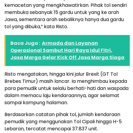
kemacetan yang mengkhawatirkan. Pihak tol sendiri
membuka sebanyak 15 gardu untuk yang ke arah
Jawa, sementara arah sebaliknya hanya dua gardu
tol yang dibuka,” kata Risto.
Baca Juga :
Armada dan Layanan
Operasional Sambut Hari Raya Idul Fitri,
Jasa Marga Gelar Kick Off Jasa Marga Siaga
Risto mengatakan, hingga kini jalur Brexit (GT Tol
Brebes Timur) masih lancar. Ia menghimbau kepada
para pemudik untuk selalu berhati-hati dan waspada
dalam memacu laju kendaraannya, agar selamat
sampai kampung halaman.
Berdasarkan catatan pihak tol, jumlah kendaraan
pemudik yang menggunakan Tol Cipali hingga H-5
Lebaran, tercatat mencapai 37.837 unit.