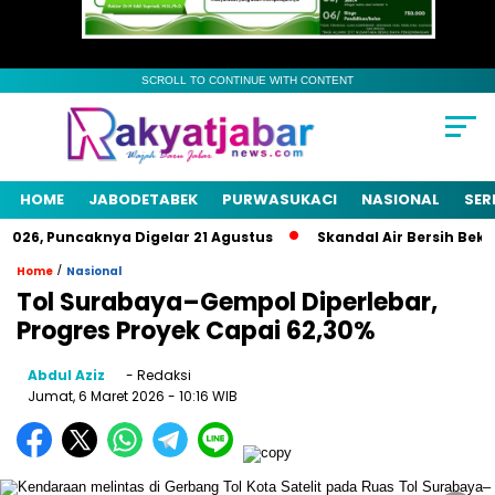
SCROLL TO CONTINUE WITH CONTENT
HOME
JABODETABEK
PURWASUKACI
NASIONAL
SER
26, Puncaknya Digelar 21 Agustus
Skandal Air Bersih Bekasi!
/
Home
Nasional
Tol Surabaya–Gempol Diperlebar,
Progres Proyek Capai 62,30%
Abdul Aziz
- Redaksi
Jumat, 6 Maret 2026
- 10:16 WIB