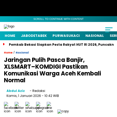
SCROLL TO CONTINUE WITH CONTENT
HOME
JABODETABEK
PURWASUKACI
NASIONAL
SER
Pemkab Bekasi Siapkan Pesta Rakyat HUT RI 2026, Puncaknya
/
Home
Nasional
Jaringan Pulih Pasca Banjir,
XLSMART–KOMDIGI Pastikan
Komunikasi Warga Aceh Kembali
Normal
Abdul Aziz
- Redaksi
Kamis, 1 Januari 2026
- 10:42 WIB