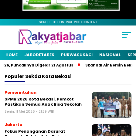
SCROLL TO CONTINUE WITH CONTENT
HOME
JABODETABEK
PURWASUKACI
NASIONAL
SER
6, Puncaknya Digelar 21 Agustus
Skandal Air Bersih Bekasi! 
Populer
Sekda Kota Bekasi
Pemerintahan
SPMB 2026 Kota Bekasi, Pemkot
Pastikan Semua Anak Bisa Sekolah
Senin, 11 Mei 2026 - 21:59 WIB
Jakarta
Fokus Penanganan Darurat