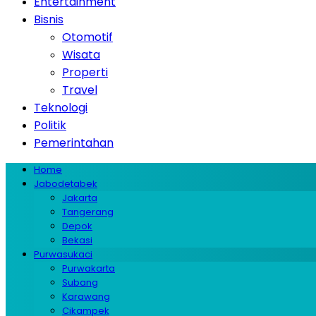
Entertainment
Bisnis
Otomotif
Wisata
Properti
Travel
Teknologi
Politik
Pemerintahan
Home
Jabodetabek
Jakarta
Tangerang
Depok
Bekasi
Purwasukaci
Purwakarta
Subang
Karawang
Cikampek