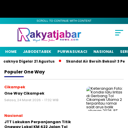
SCROLL TO CONTINUE WITH CONTENT
HOME
JABODETABEK
PURWASUKACI
NASIONAL
SER
ncaknya Digelar 21 Agustus
Skandal Air Bersih Bekasi! 3 Peja
Populer
One Way
Cikampek
One Way Cikampek
Selasa, 24 Maret 2026 - 17:32 WIB
Nasional
JTT Lakukan Perpanjangan Titik
Oneway Lokal KM 422 Jalan Tol