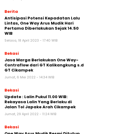
Berita
Antisipasi Potensi Kepadatan Lalu
Lintas, One Way Arus Mudik Hari
Pertama Diberlakukan Sejak 14.50
WIB
Selasa, 18 April 2023 - 17:40 WIB
Bekasi
Jasa Marga Berlakukan One Way-
Contraflow dari GT Kalikangkung s.d
GT Cikampek
Jumat, 6 Mei 2022 - 14:34 WIB
Bekasi
Update : Lalin Pukul 11.00 WIB:
Rekayasa Lalin Yang Berlaku di
Jalan Tol Japake Arah Cikampek
Jumat, 29 April 2022 - 11:24 WIB
Bekasi
One Way Arus Mudik Resmi Ditutup