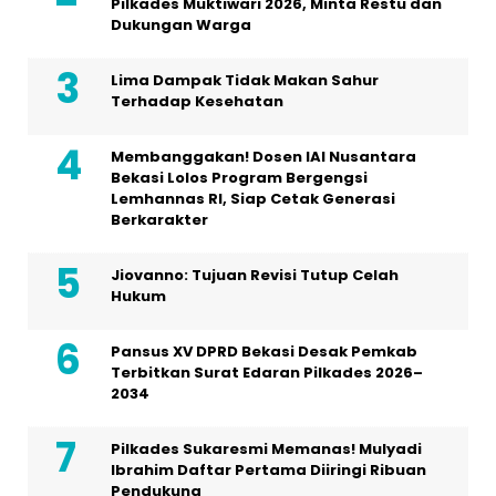
Pilkades Muktiwari 2026, Minta Restu dan
Dukungan Warga
Lima Dampak Tidak Makan Sahur
Terhadap Kesehatan
Membanggakan! Dosen IAI Nusantara
Bekasi Lolos Program Bergengsi
Lemhannas RI, Siap Cetak Generasi
Berkarakter
Jiovanno: Tujuan Revisi Tutup Celah
Hukum
Pansus XV DPRD Bekasi Desak Pemkab
Terbitkan Surat Edaran Pilkades 2026–
2034
Pilkades Sukaresmi Memanas! Mulyadi
Ibrahim Daftar Pertama Diiringi Ribuan
Pendukung