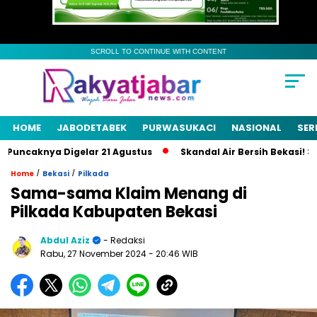
SCROLL TO CONTINUE WITH CONTENT
HOME
JABODETABEK
PURWASUKACI
NASIONAL
SER
ncaknya Digelar 21 Agustus
Skandal Air Bersih Bekasi! 3 Peja
/
/
Home
Bekasi
Pilkada
Sama-sama Klaim Menang di
Pilkada Kabupaten Bekasi
Abdul Aziz
- Redaksi
Rabu, 27 November 2024
- 20:46 WIB