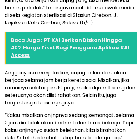
lainnya. Kita terjunkan anjing yang bisa mendeteksi
bahan peledak,” terangnya saat ditemui awak media
di sela kegiatan sterilisasi di Stasiun Cirebon, Jl.
Kejaksan Kota Cirebon, Selasa (5/6).
Baca Juga :
PT KAI Berikan Diskon Hingga
40% Harga Tiket Bagi Pengguna Aplikasi KAI
Access
Anggariyana menjelaskan, anjing pelacak ini akan
berjaga selama jam kerja kereta saja. Misalkan, jika
ramainya sekitar jam 10 pagi, maka di jam 11 siang dan
seterusnya akan diistirahatkan. Selain itu, juga
tergantung situasi anjingnya.
“Kalau misalkan anjingnya sedang semangat, selama
2 jam dia tidak akan berhenti dan terus bekerja. Tapi
kalau anjingnya sudah kelelahan, kita istirahatkan
dulu. Setelah istirahat cukup baru kita kerja lagi,”