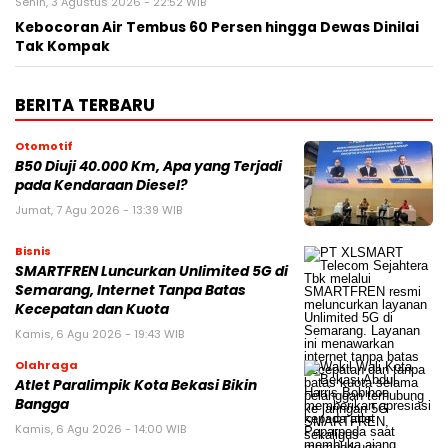
Senin, 3 Agustus 2026 - 22:52 WIB
Kebocoran Air Tembus 60 Persen hingga Dewas Dinilai
Tak Kompak
BERITA TERBARU
Otomotif
B50 Diuji 40.000 Km, Apa yang Terjadi
pada Kendaraan Diesel?
Jumat, 7 Agu 2026 - 13:39 WIB
Bisnis
SMARTFREN Luncurkan Unlimited 5G di
Semarang, Internet Tanpa Batas
Kecepatan dan Kuota
Kamis, 6 Agu 2026 - 19:43 WIB
Olahraga
Atlet Paralimpik Kota Bekasi Bikin
Bangga
Kamis, 6 Agu 2026 - 14:00 WIB