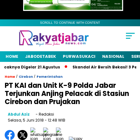
SCROLL TO CONTINUE WITH CONTENT
HOME
JABODETABEK
PURWASUKACI
NASIONAL
SER
aknya Digelar 21 Agustus
Skandal Air Bersih Bekasi! 3 Pejab
/
/
Home
Cirebon
Pemerintahan
PT KAI dan Unit K-9 Polda Jabar
Terjunkan Anjing Pelacak di Stasiun
Cirebon dan Prujakan
Abdul Aziz
- Redaksi
Selasa, 5 Juni 2018
- 12:48 WIB