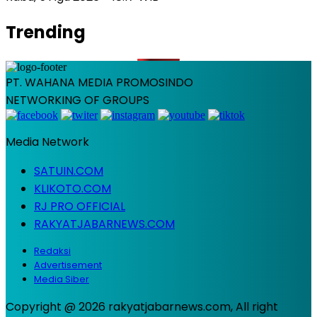
Trending
PT. WAHANA MEDIA PROMOSINDO
NETWORKING OF GROUPS
Media Network
SATUIN.COM
KLIKOTO.COM
RJ PRO OFFICIAL
RAKYATJABARNEWS.COM
Redaksi
Advertisement
Media Siber
Copyright @ 2026 rakyatjabarnews.com, All right