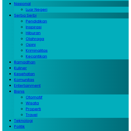
Nasional
Luar Negeri
Serba Serbi
Pendidikan
Inspirasi
Hiburan
Olahraga
Opini
Kriminalitas
Kecantikan
Ramadhan
Kuliner
Kesehatan
Komunitas
Entertainment
Bisnis
Otomotif
Wisata
Properti
Travel
Teknologi
Politik