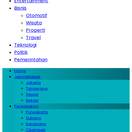
Entertainment
Bisnis
Otomotif
Wisata
Properti
Travel
Teknologi
Politik
Pemerintahan
Home
Jabodetabek
Jakarta
Tangerang
Depok
Bekasi
Purwasukaci
Purwakarta
Subang
Karawang
Cikampek