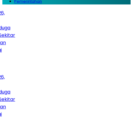
Pemerintahan
ga
itar
ga
itar