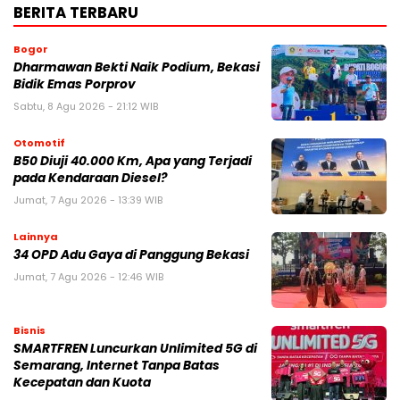
BERITA TERBARU
Bogor
Dharmawan Bekti Naik Podium, Bekasi
Bidik Emas Porprov
Sabtu, 8 Agu 2026 - 21:12 WIB
Otomotif
B50 Diuji 40.000 Km, Apa yang Terjadi
pada Kendaraan Diesel?
Jumat, 7 Agu 2026 - 13:39 WIB
Lainnya
34 OPD Adu Gaya di Panggung Bekasi
Jumat, 7 Agu 2026 - 12:46 WIB
Bisnis
SMARTFREN Luncurkan Unlimited 5G di
Semarang, Internet Tanpa Batas
Kecepatan dan Kuota