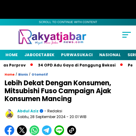
SCROLL TO CONTINUE WITH CONTENT
HOME
JABODETABEK
PURWASUKACI
NASIONAL
SER
mas Porprov
34 OPD Adu Gaya di Panggung Bekasi
Pemk
/
/
Home
Bisnis
Otomotif
Lebih Dekat Dengan Konsumen,
Mitsubishi Fuso Campaign Ajak
Konsumen Mancing
Abdul Aziz
- Redaksi
Sabtu, 28 September 2024
- 20:01 WIB