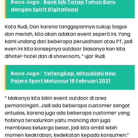
Baca Juga :
Bank bjb Tatap Tahun Baru
dengan Spirit Digitalisasi
Kata Rudi, Dan karena tanggapannya cukup bagus
dan meriah, kita akan adakan event seperti ini. Yang
kami undang dari beberapa perusahaan atau PT, jadi
even ini kita konsepnya outdoor biasanya kan kita
dihotel-hotel dan di showroom, ” ujar Rudi.
Baca Juga :
Terlengkap, Mitsubishi New
Pajero Sport Meluncur 16 Februari 2021
” Makanya kita bikin event outdoor di area
pemancingan. Jadi ada beberapa customer sangat
antusias, karena juga ada beberapa customer yang
hobinya tersalurkan yaitu mancing dan juga
membawa keluarga besar, jadi kita ambil lebih
momen keakraban, kedekatan kepada konsumen.”