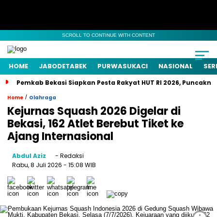
SCROLL TO CONTINUE WITH CONTENT
HOME
JABODETABEK
PURWASUKACI
NASIONAL
SER
Pemkab Bekasi Siapkan Pesta Rakyat HUT RI 2026, Puncaknya
/
Home
Olahraga
Kejurnas Squash 2026 Digelar di
Bekasi, 162 Atlet Berebut Tiket ke
Ajang Internasional
Abdul Aziz
- Redaksi
Rabu, 8 Juli 2026
- 15:08 WIB