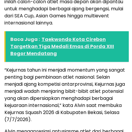
inilah calon-calon atlet masa depan akan dipantau
untuk menghadapi berbagai ajang bergengsi, mulai
dari SEA Cup, Asian Games hingga multievent
internasional lainnya.
Baca Juga :
Taekwondo Kota Cirebon
Targetkan Tiga Medali Emas di Porda XIII
Bogor Mendatang
“Kejurnas tahun ini menjadi momentum yang sangat
penting bagi pembinaan atlet nasional. Selain
menjadi ajang kompetisi antarprovinsi, Kejurnas juga
menjadi wadah menjaring bibit-bibit atlet potensial
yang akan dipersiapkan menghadapi berbagai
kejuaraan internasional,” kata Alvin saat membuka
Kejurnas Squash 2026 di Kabupaten Bekasi, Selasa
(7/7/2026).
Alvin mengapresiasi antusiasme atlet dari berbagai