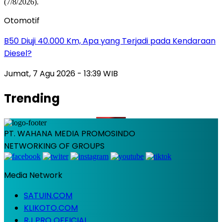
Otomotif
B50 Diuji 40.000 Km, Apa yang Terjadi pada Kendaraan
Diesel?
Jumat, 7 Agu 2026 - 13:39 WIB
Trending
PT. WAHANA MEDIA PROMOSINDO
NETWORKING OF GROUPS
Media Network
SATUIN.COM
KLIKOTO.COM
RJ PRO OFFICIAL