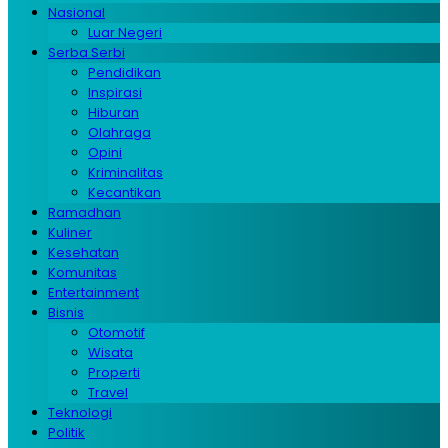
Nasional
Luar Negeri
Serba Serbi
Pendidikan
Inspirasi
Hiburan
Olahraga
Opini
Kriminalitas
Kecantikan
Ramadhan
Kuliner
Kesehatan
Komunitas
Entertainment
Bisnis
Otomotif
Wisata
Properti
Travel
Teknologi
Politik