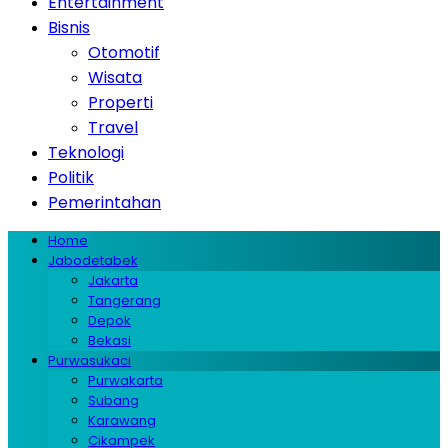
Entertainment
Bisnis
Otomotif
Wisata
Properti
Travel
Teknologi
Politik
Pemerintahan
Home
Jabodetabek
Jakarta
Tangerang
Depok
Bekasi
Purwasukaci
Purwakarta
Subang
Karawang
Cikampek