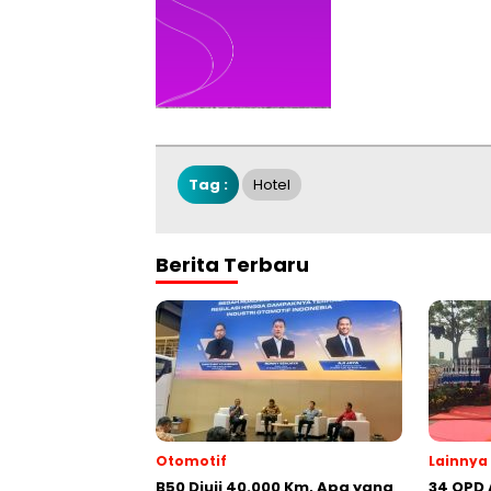
Tag :
Hotel
Berita Terbaru
Otomotif
Lainnya
B50 Diuji 40.000 Km, Apa yang
34 OPD