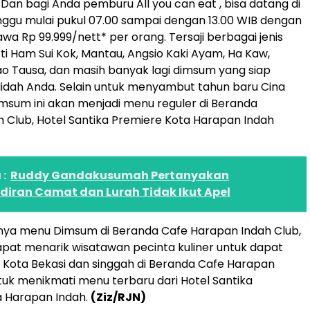
 Dan bagi Anda pemburu All you can eat , bisa datang di
inggu mulai pukul 07.00 sampai dengan 13.00 WIB dengan
 Rp 99.999/nett* per orang. Tersaji berbagai jenis
i Ham Sui Kok, Mantau, Angsio Kaki Ayam, Ha Kaw,
o Tausa, dan masih banyak lagi dimsum yang siap
idah Anda. Selain untuk menyambut tahun baru Cina
msum ini akan menjadi menu reguler di Beranda
 Club, Hotel Santika Premiere Kota Harapan Indah
:
Ruddy Gandakusumah Pertanyakan
diran Camat dan Lurah Tidak Ikut Apel
nya menu Dimsum di Beranda Cafe Harapan Indah Club,
pat menarik wisatawan pecinta kuliner untuk dapat
 Kota Bekasi dan singgah di Beranda Cafe Harapan
tuk menikmati menu terbaru dari Hotel Santika
a Harapan Indah.
(Ziz/RJN)