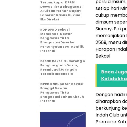
porsi dimsum.
Terungkap di DPRD!
Dewas Tirta Bhagasasi
setiap hari M
Akui Tak Pernah Dapat
cukup membawa
Laporan Kasus Hukum
Eks Direksi
dimsum sepert
Siomay, Bakpa
RDP DPRD Bekasi
Memanas! Dewan
memanjakan l
Pengawas Tirta
2569, menu di
Bhagasasi Diserbu
Pertanyaan soal Konflik
Harapan Indah
Internal
Bekasi.
Pecah Rekor! XL Borong 4
Penghargaan Ookla,
Resmi Jadi Jaringan
Baca Juga 
Terbaik Indonesia
Ketidakha
DPRD Kabupaten Bekasi
Panggil Dewan
Pengawas Tirta
Dengan hadir
Bhagasasi Bahas Kisruh
diharapkan da
Internal
berkunjung ke
Indah Club un
Premiere Kot