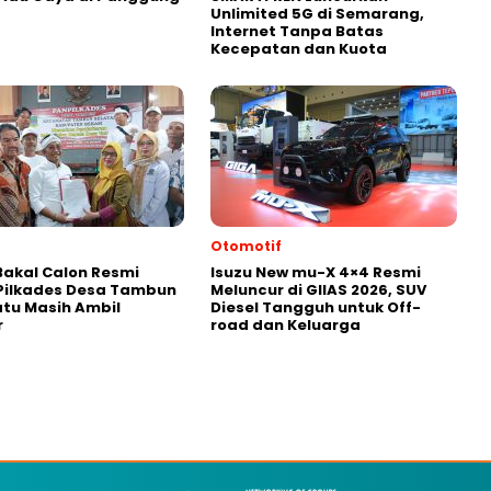
Unlimited 5G di Semarang,
Internet Tanpa Batas
Kecepatan dan Kuota
Otomotif
akal Calon Resmi
Isuzu New mu-X 4×4 Resmi
Pilkades Desa Tambun
Meluncur di GIIAS 2026, SUV
atu Masih Ambil
Diesel Tangguh untuk Off-
r
road dan Keluarga