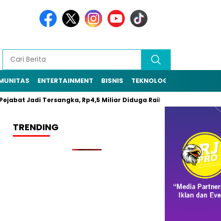
MUNITAS
ENTERTAINMENT
BISNIS
TEKNOLOGI
POLITIK
PE
bat Jadi Tersangka, Rp4,5 Miliar Diduga Raib
Resmi Daftar Pil
TRENDING