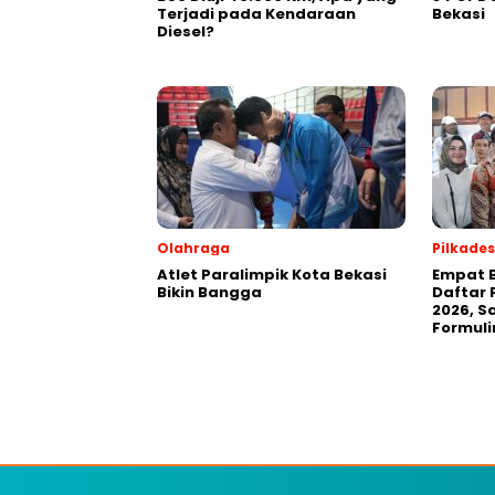
Terjadi pada Kendaraan
Bekasi
Diesel?
Olahraga
Pilkades
Atlet Paralimpik Kota Bekasi
Empat B
Bikin Bangga
Daftar 
2026, S
Formuli