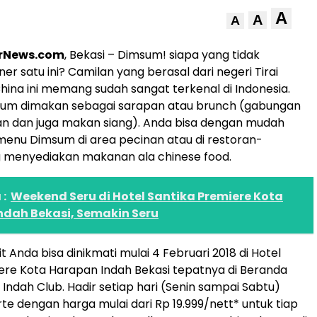
A
A
A
rNews.com
, Bekasi – Dimsum! siapa yang tidak
er satu ini? Camilan yang berasal dari negeri Tirai
ina ini memang sudah sangat terkenal di Indonesia.
sum dimakan sebagai sarapan atau brunch (gabungan
an dan juga makan siang). Anda bisa dengan mudah
nu Dimsum di area pecinan atau di restoran-
g menyediakan makanan ala chinese food.
:
Weekend Seru di Hotel Santika Premiere Kota
ndah Bekasi, Semakin Seru
 Anda bisa dinikmati mulai 4 Februari 2018 di Hotel
ere Kota Harapan Indah Bekasi tepatnya di Beranda
Indah Club. Hadir setiap hari (Senin sampai Sabtu)
rte dengan harga mulai dari Rp 19.999/nett* untuk tiap