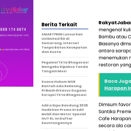
RakyatJaba
Berita Terkait
mengenal kulin
SMARTFREN Luncurkan
Bambu atau Ch
Unlimited 5G di
Biasanya dim
Semarang, Internet
Tanpa Batas Kecepatan
antara sarap
dan Kuota
menemukan me
Pegawai Tirta Bhagasasi
restoran yan
Mengaku Dipaksa Tanda
Tangani Mosi
Baca Juga 
Kuasa Hukum MSB
Bantah Ada Rekening
Harapan I
Pribadi di Kasus Dugaan
Korupsi Tirta Bhagasasi
Dimsum favorit
Adira Expo Bandung 2026
Hadirkan Promo Kredit
Santika Premi
Mobil dan Motor Spesial
Cafe Harapan 
HUT RI, Ini Daftar
Keuntungannya
secara ala ca