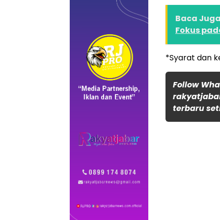
Baca Juga 
Fokus pad
*Syarat dan k
Follow Wh
rakyatjaba
terbaru set