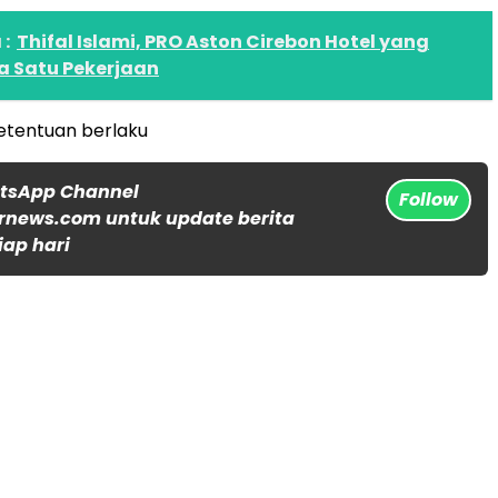
:
Thifal Islami, PRO Aston Cirebon Hotel yang
a Satu Pekerjaan
etentuan berlaku
atsApp Channel
Follow
rnews.com untuk update berita
iap hari