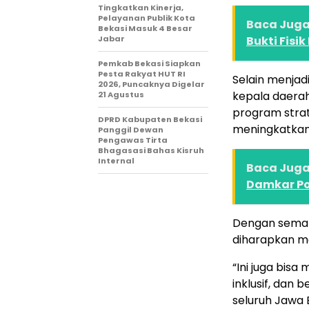
Tingkatkan Kinerja,
Pelayanan Publik Kota
Baca Juga 
Bekasi Masuk 4 Besar
Jabar
Bukti Fis
Pemkab Bekasi Siapkan
Pesta Rakyat HUT RI
Selain menjad
2026, Puncaknya Digelar
kepala daerah
21 Agustus
program strat
DPRD Kabupaten Bekasi
meningkatkan
Panggil Dewan
Pengawas Tirta
Bhagasasi Bahas Kisruh
Internal
Baca Juga 
Damkar Po
Dengan semang
diharapkan m
“Ini juga bis
inklusif, dan 
seluruh Jawa 