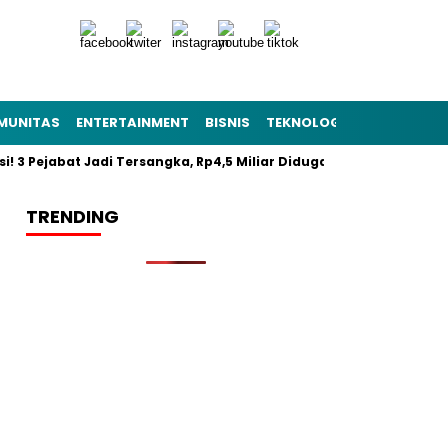
MUNITAS
ENTERTAINMENT
BISNIS
TEKNOLOGI
POLITIK
PE
si! 3 Pejabat Jadi Tersangka, Rp4,5 Miliar Diduga Raib
Resmi 
TRENDING