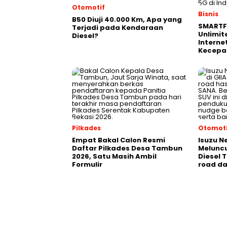
Otomotif
Bisnis
B50 Diuji 40.000 Km, Apa yang
SMARTF
Terjadi pada Kendaraan
Unlimit
Diesel?
Interne
Kecepa
Pilkades
Otomoti
Empat Bakal Calon Resmi
Isuzu N
Daftar Pilkades Desa Tambun
Meluncu
2026, Satu Masih Ambil
Diesel 
Formulir
road da