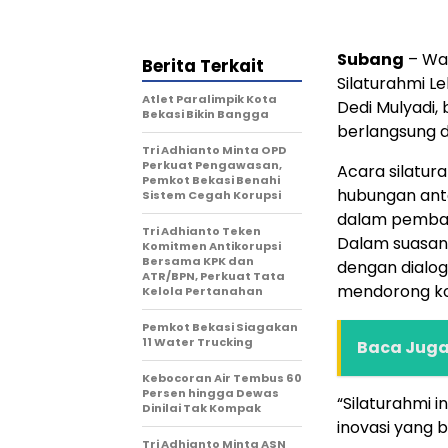
Subang
– Wal
Berita Terkait
Silaturahmi L
Atlet Paralimpik Kota
Dedi Mulyadi,
Bekasi Bikin Bangga
berlangsung 
Tri Adhianto Minta OPD
Perkuat Pengawasan,
Acara silatu
Pemkot Bekasi Benahi
hubungan ant
Sistem Cegah Korupsi
dalam pembang
Tri Adhianto Teken
Dalam suasana
Komitmen Antikorupsi
Bersama KPK dan
dengan dialog
ATR/BPN, Perkuat Tata
mendorong kol
Kelola Pertanahan
Pemkot Bekasi Siagakan
11 Water Trucking
Baca Juga 
Kebocoran Air Tembus 60
Persen hingga Dewas
“Silaturahmi in
Dinilai Tak Kompak
inovasi yang 
Tri Adhianto Minta ASN