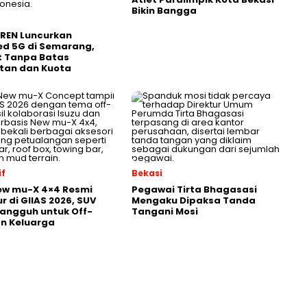
Bikin Bangga
REN Luncurkan
ed 5G di Semarang,
t Tanpa Batas
tan dan Kuota
f
Bekasi
ew mu-X 4×4 Resmi
Pegawai Tirta Bhagasasi
r di GIIAS 2026, SUV
Mengaku Dipaksa Tanda
Tangguh untuk Off-
Tangani Mosi
n Keluarga