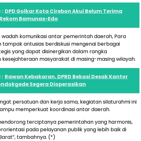
:
DPD Golkar Kota Cirebon Akui Belum Terima
ik Rekom Bamunas-Edo
i wadah komunikasi antar pemerintah daerah, Para
 tampak antusias berdiskusi mengenai berbagai
egis yang dapat disinergikan dalam rangka
 kesejahteraan masyarakat di masing-masing wilayah.
:
Rawan Kebakaran, DPRD Bekasi Desak Kantor
ndokgede Segera Dioperasikan
at persatuan dan kerja sama, kegiatan silaturahmi ini
ampu memperkuat koordinasi antar daerah.
a mendorong terciptanya pemerintahan yang harmonis,
berorientasi pada pelayanan publik yang lebih baik di
Barat”, tambahnya. (*)