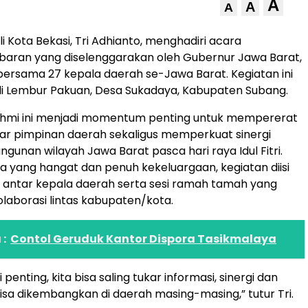
A
A
A
i Kota Bekasi, Tri Adhianto, menghadiri acara
ebaran yang diselenggarakan oleh Gubernur Jawa Barat,
 bersama 27 kepala daerah se-Jawa Barat. Kegiatan ini
di Lembur Pakuan, Desa Sukadaya, Kabupaten Subang.
rahmi ini menjadi momentum penting untuk mempererat
ar pimpinan daerah sekaligus memperkuat sinergi
unan wilayah Jawa Barat pasca hari raya Idul Fitri.
 yang hangat dan penuh kekeluargaan, kegiatan diisi
 antar kepala daerah serta sesi ramah tamah yang
aborasi lintas kabupaten/kota.
:
Contol Geruduk Kantor Dispora Tasikmalaya
i penting, kita bisa saling tukar informasi, sinergi dan
bisa dikembangkan di daerah masing-masing,” tutur Tri.