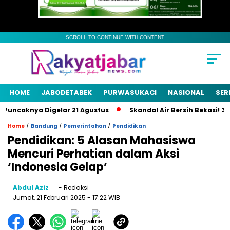
SCROLL TO CONTINUE WITH CONTENT
HOME
JABODETABEK
PURWASUKACI
NASIONAL
SER
ncaknya Digelar 21 Agustus
Skandal Air Bersih Bekasi! 3 Pej
/
/
/
Home
Bandung
Pemerintahan
Pendidikan
Pendidikan: 5 Alasan Mahasiswa
Mencuri Perhatian dalam Aksi
‘Indonesia Gelap’
Abdul Aziz
- Redaksi
Jumat, 21 Februari 2025
- 17:22 WIB