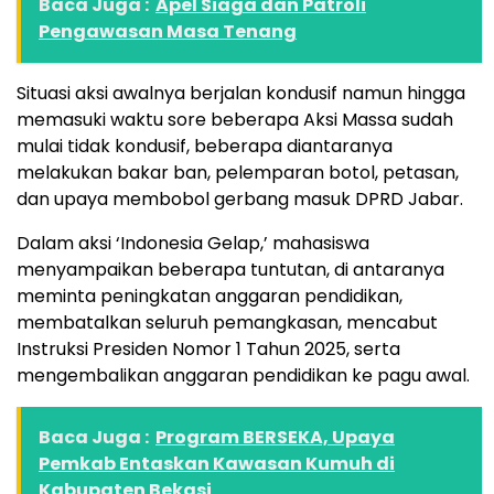
Baca Juga :
Apel Siaga dan Patroli
Pengawasan Masa Tenang
Situasi aksi awalnya berjalan kondusif namun hingga
memasuki waktu sore beberapa Aksi Massa sudah
mulai tidak kondusif, beberapa diantaranya
melakukan bakar ban, pelemparan botol, petasan,
dan upaya membobol gerbang masuk DPRD Jabar.
Dalam aksi ‘Indonesia Gelap,’ mahasiswa
menyampaikan beberapa tuntutan, di antaranya
meminta peningkatan anggaran pendidikan,
membatalkan seluruh pemangkasan, mencabut
Instruksi Presiden Nomor 1 Tahun 2025, serta
mengembalikan anggaran pendidikan ke pagu awal.
Baca Juga :
Program BERSEKA, Upaya
Pemkab Entaskan Kawasan Kumuh di
Kabupaten Bekasi