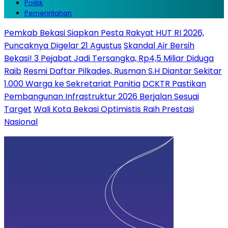
Politik
Pemerintahan
Pemkab Bekasi Siapkan Pesta Rakyat HUT RI 2026,
Puncaknya Digelar 21 Agustus
Skandal Air Bersih
Bekasi! 3 Pejabat Jadi Tersangka, Rp4,5 Miliar Diduga
Raib
Resmi Daftar Pilkades, Rusman S.H Diantar Sekitar
1.000 Warga ke Sekretariat Panitia
DCKTR Pastikan
Pembangunan Infrastruktur 2026 Berjalan Sesuai
Target
Wali Kota Bekasi Optimistis Raih Prestasi
Nasional