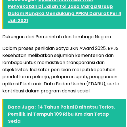
Penyekatan Di Jalan Tol Jasa Marga Group
Dalam Rangka Mendukung PPKM Darurat Per 4
Juli 2021
Dukungan dari Pemerintah dan Lembaga Negara
Dalam proses penilaian Satya JKN Award 2025, BPJS
Kesehatan melibatkan sejumlah kementerian dan
lembaga untuk memastikan transparansi dan
objektivitas. Indikator penilaian meliputi kepatuhan
pendaftaran pekerja, pelaporan upah, penggunaan
aplikasi Electronic Data Badan Usaha (EDABU), serta
kontribusi dalam program donasi sosial.
Baca Juga :
14 Tahun Pakai Daihatsu Terios,
Pemilik Ini Tempuh 109 Ribu Km dan Tetap
Setia