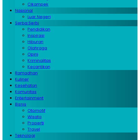
Cikampek
Nasional
Luar Negeri
Serba Serbi
Pendidikan
Inspirasi
Hiburan
Olahraga
Opini
Kriminalitas
Kecantikan
Ramadhan
Kuliner
Kesehatan
Komunitas
Entertainment
Bisnis
Otomotif
Wisata
Properti
Travel
Teknologi