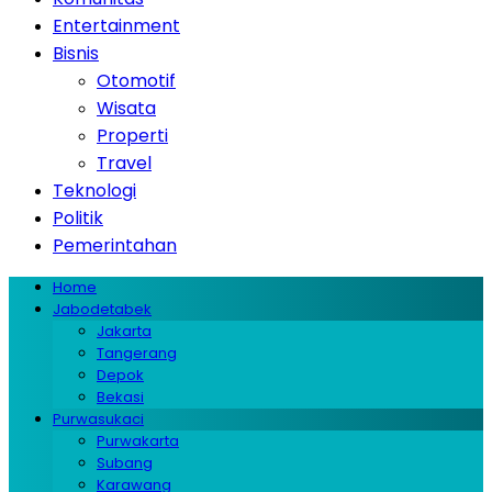
Entertainment
Bisnis
Otomotif
Wisata
Properti
Travel
Teknologi
Politik
Pemerintahan
Home
Jabodetabek
Jakarta
Tangerang
Depok
Bekasi
Purwasukaci
Purwakarta
Subang
Karawang