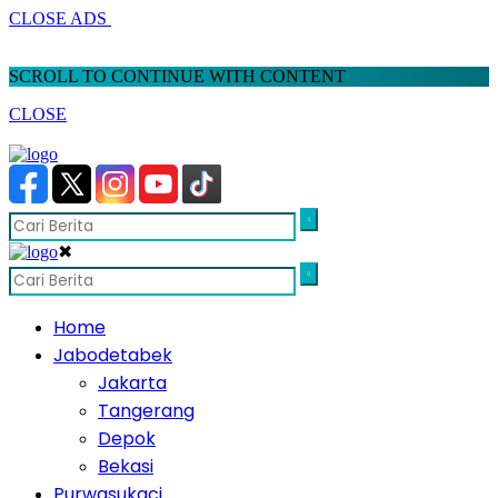
CLOSE ADS
SCROLL TO CONTINUE WITH CONTENT
CLOSE
✖
Home
Jabodetabek
Jakarta
Tangerang
Depok
Bekasi
Purwasukaci