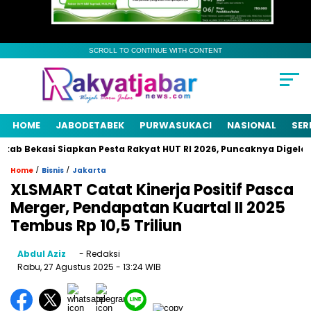
SCROLL TO CONTINUE WITH CONTENT
HOME
JABODETABEK
PURWASUKACI
NASIONAL
SER
Bekasi Siapkan Pesta Rakyat HUT RI 2026, Puncaknya Digelar 21 
/
/
Home
Bisnis
Jakarta
XLSMART Catat Kinerja Positif Pasca
Merger, Pendapatan Kuartal II 2025
Tembus Rp 10,5 Triliun
Abdul Aziz
- Redaksi
Rabu, 27 Agustus 2025
- 13:24 WIB