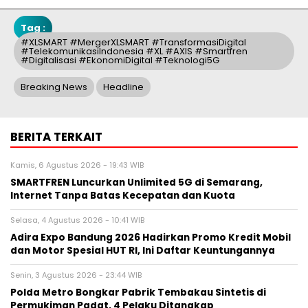
Tag :
#XLSMART #MergerXLSMART #TransformasiDigital
#TelekomunikasiIndonesia #XL #AXIS #Smartfren
#Digitalisasi #EkonomiDigital #Teknologi5G
Breaking News
Headline
BERITA TERKAIT
Kamis, 6 Agustus 2026 - 19:43 WIB
SMARTFREN Luncurkan Unlimited 5G di Semarang,
Internet Tanpa Batas Kecepatan dan Kuota
Selasa, 4 Agustus 2026 - 10:41 WIB
Adira Expo Bandung 2026 Hadirkan Promo Kredit Mobil
dan Motor Spesial HUT RI, Ini Daftar Keuntungannya
Senin, 3 Agustus 2026 - 23:44 WIB
Polda Metro Bongkar Pabrik Tembakau Sintetis di
Permukiman Padat, 4 Pelaku Ditangkap