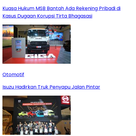
Kuasa Hukum MSB Bantah Ada Rekening Pribadi di
Kasus Dugaan Korupsi Tirta Bhagasasi
Otomotif
Isuzu Hadirkan Truk Penyapu Jalan Pintar