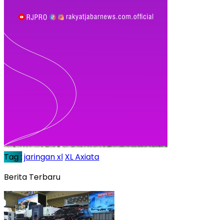
Tag :
jaringan xl
XL Axiata
Berita Terbaru