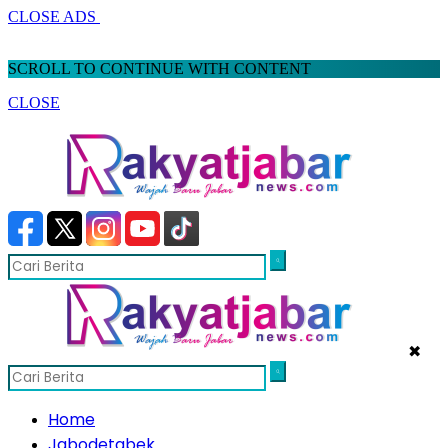
CLOSE ADS
SCROLL TO CONTINUE WITH CONTENT
CLOSE
✖
Home
Jabodetabek