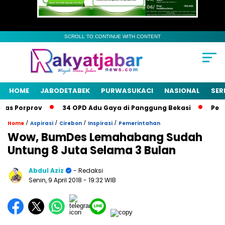
SCROLL TO CONTINUE WITH CONTENT
HOME
JABODETABEK
PURWASUKACI
NASIONAL
SER
s Porprov
34 OPD Adu Gaya di Panggung Bekasi
Pemkab
/
/
/
/
Home
Aspirasi
Cirebon
Inspirasi
Pemerintahan
Wow, BumDes Lemahabang Sudah
Untung 8 Juta Selama 3 Bulan
Abdul Aziz
- Redaksi
Senin, 9 April 2018
- 19:32 WIB