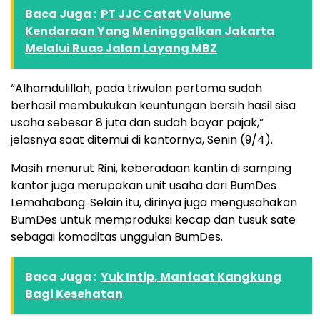
Baca Juga :
PT JJC Catat Volume
Kendaraan Yang Meninggalkan Jakarta
Melalui Ruas Jalan Layang MBZ
“Alhamdulillah, pada triwulan pertama sudah
berhasil membukukan keuntungan bersih hasil sisa
usaha sebesar 8 juta dan sudah bayar pajak,”
jelasnya saat ditemui di kantornya, Senin (9/4).
Masih menurut Rini, keberadaan kantin di samping
kantor juga merupakan unit usaha dari BumDes
Lemahabang. Selain itu, dirinya juga mengusahakan
BumDes untuk memproduksi kecap dan tusuk sate
sebagai komoditas unggulan BumDes.
Baca Juga :
Yuk Intip, Manfaat Kangkung
Bagi Kesehatan