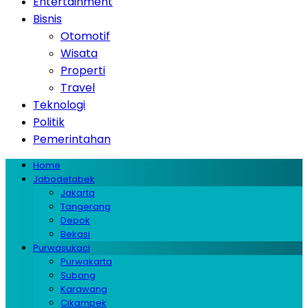
Entertainment
Bisnis
Otomotif
Wisata
Properti
Travel
Teknologi
Politik
Pemerintahan
Home
Jabodetabek
Jakarta
Tangerang
Depok
Bekasi
Purwasukaci
Purwakarta
Subang
Karawang
Cikampek