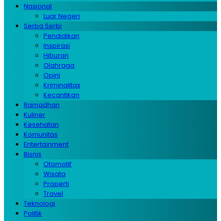
Nasional
Luar Negeri
Serba Serbi
Pendidikan
Inspirasi
Hiburan
Olahraga
Opini
Kriminalitas
Kecantikan
Ramadhan
Kuliner
Kesehatan
Komunitas
Entertainment
Bisnis
Otomotif
Wisata
Properti
Travel
Teknologi
Politik