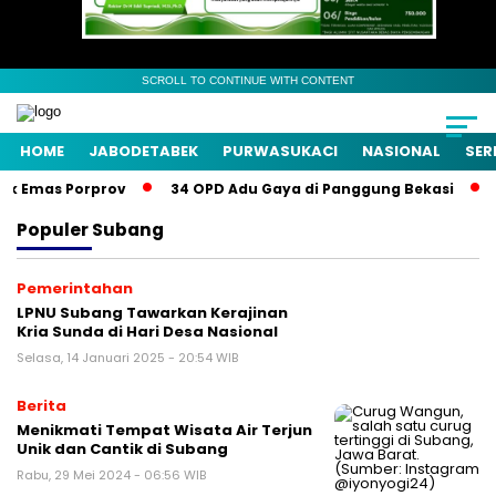
SCROLL TO CONTINUE WITH CONTENT
HOME
JABODETABEK
PURWASUKACI
NASIONAL
SER
k Emas Porprov
34 OPD Adu Gaya di Panggung Bekasi
P
Populer
Subang
Pemerintahan
LPNU Subang Tawarkan Kerajinan
Kria Sunda di Hari Desa Nasional
Selasa, 14 Januari 2025 - 20:54 WIB
Berita
Menikmati Tempat Wisata Air Terjun
Unik dan Cantik di Subang
Rabu, 29 Mei 2024 - 06:56 WIB