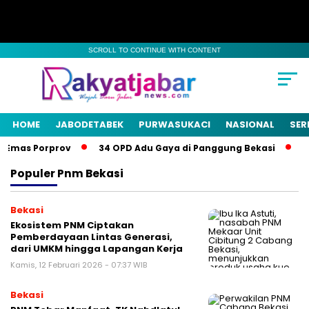
SCROLL TO CONTINUE WITH CONTENT
HOME
JABODETABEK
PURWASUKACI
NASIONAL
SER
 Emas Porprov
34 OPD Adu Gaya di Panggung Bekasi
Pe
Populer
Pnm Bekasi
Bekasi
Ekosistem PNM Ciptakan
Pemberdayaan Lintas Generasi,
dari UMKM hingga Lapangan Kerja
Kamis, 12 Februari 2026 - 07:37 WIB
Bekasi