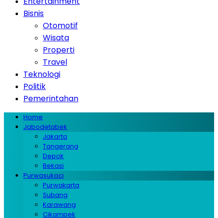
Entertainment
Bisnis
Otomotif
Wisata
Properti
Travel
Teknologi
Politik
Pemerintahan
Home
Jabodetabek
Jakarta
Tangerang
Depok
Bekasi
Purwasukaci
Purwakarta
Subang
Karawang
Cikampek