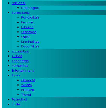
Nasional
Luar Negeri
Serba Serbi
Pendidikan
Inspirasi
Hiburan
Olahraga
Opini
Kriminalitas
Kecantikan
Ramadhan
Kuliner
Kesehatan
Komunitas
Entertainment
Bisnis
Otomotif
Wisata
Properti
Travel
Teknologi
Politik