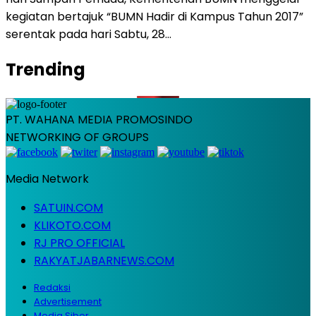
kegiatan bertajuk “BUMN Hadir di Kampus Tahun 2017”
serentak pada hari Sabtu, 28…
Trending
PT. WAHANA MEDIA PROMOSINDO
NETWORKING OF GROUPS
Media Network
SATUIN.COM
KLIKOTO.COM
RJ PRO OFFICIAL
RAKYATJABARNEWS.COM
Redaksi
Advertisement
Media Siber