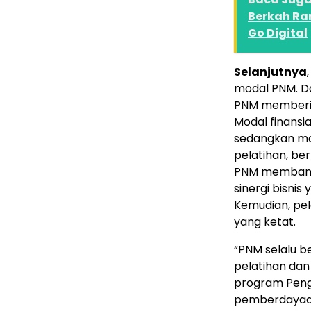
Berkah Ra
Go Digital
Selanjutnya
modal PNM. D
PNM memberikan
Modal finansi
sedangkan mod
pelatihan, be
PNM membangu
sinergi bisn
Kemudian, pel
yang ketat.
“PNM selalu 
pelatihan da
program Peng
pemberdayaan