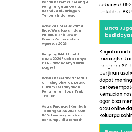
Pecah Rekor! XL Borong 4
sebanyak 692
Penghargaan Ookla,
pelatihan PKU
Resmi Jadi Jaringan
Terbaik Indonesia
Vasaka Hotel Jakarta
Baca Juga 
Bidik Wisatawan dan
budidaya 
Pelaku Bisnis Lewat
Promo Kemerdekaan
Agustus 2026
Kegiatan ini
Bingung Pilih Mobil di
meningkatkan
GIIAS 2026? Coba Tanya
OLA, Jawabannya Bikin
program PKU.
Kaget!
perijinan usa
Kasus Kecelakaan Maut
dapat meningk
Cilincing Disorot, Kuasa
berkesempata
Hukum Pertanyakan
Penahanan Sopir Truk
Kemudian nasa
Trailer
agar bisa mem
Astra Financial Kembali
atau online d
Topang GIIAS 2026, OJK:
keluarga sehi
64% Pembiayaan Masih
Bertumpu di Otomotif
Baca Juga 