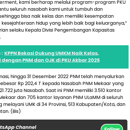
erment, kami berharap melalui program-program PKU
tu seluruh nasabah kami untuk tumbuh dan
hingga bisa naik kelas dan memiliki kesempatan
i kesejahteraan hidup yang lebih baik bagi keluarganya,”
jrian selaku Kepala Divisi Pengembangan Kapasitas
.
:
KPPN Bekasi Dukung UMKM Naik Kelas,
i dengan PNM dan OJK di PKU Akbar 2025
masi, hingga 31 Desember 2022 PNM telah menyalurkan
ebesar Rp 202,4 T kepada Nasabah PNM Mekaar yang
21.722 juta Nasabah. Saat ini PNM memiliki 3.510 kantor
Mekaar dan 705 kantor layanan PNM ULaMM di seluruh
g melayani UMK di 34 Provinsi, 513 Kabupaten/Kota, dan
an. (Bis)
atsApp Channel
Follow