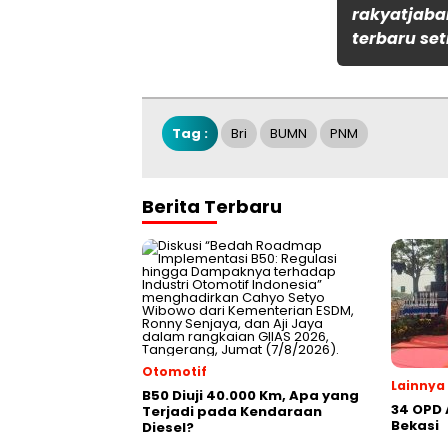
rakyatjaba
terbaru set
Tag :
Bri
BUMN
PNM
Berita Terbaru
Otomotif
Lainnya
B50 Diuji 40.000 Km, Apa yang
34 OPD
Terjadi pada Kendaraan
Bekasi
Diesel?