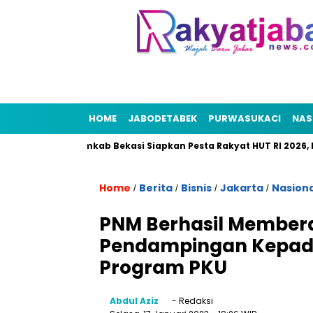
HOME
JABODETABEK
PURWASUKACI
NAS
kasi
Pemkab Bekasi Siapkan Pesta Rakyat HUT RI 2026, Punc
Home
Berita
Bisnis
Jakarta
Nasiona
/
/
/
/
PNM Berhasil Membe
Pendampingan Kepada
Program PKU
Abdul Aziz
- Redaksi