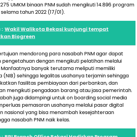
.275 UMKM binaan PNM sudah mengikuti 14.896 program
 selama tahun 2022 (17/01).
:
Wakil Walikota Bekasi kunjungi tempat
Ikan Biogreen
 bertujuan mendorong para nasabah PNM agar dapat
 pengetahuan dengan mengikuti pelatihan melalui
 Manfaatnya banyak terutama meliputi memiliki
ha (NIB) sehingga legalitas usahanya terjamin sehingga
atkan fasilitas pembiayaan dari perbankan, dan
n mengikuti pengadaan barang atau jasa pemerintah.
bah juga didampingi untuk on boarding social media
perluas pemasaran usahanya melalui pasar digital
an nasional yang bisa menambah kesejahteraan
ngga nasabah PNM naik kelas.
:
BRI Branch Office Bekasi Hadirkan Program