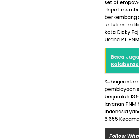
set of empow
dapat memban
berkembang se
untuk memilik
kata Dicky Fa
Usaha PT PNM
Baca Juga 
Kolaboras
Sebagai infor
pembiayaan s
berjumlah 13.9
layanan PNM 
Indonesia yan
6.655 Kecamat
Follow Wh