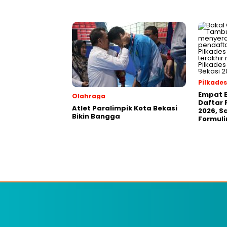
Pilkades
Empat B
Olahraga
Daftar 
Atlet Paralimpik Kota Bekasi
2026, S
Bikin Bangga
Formuli