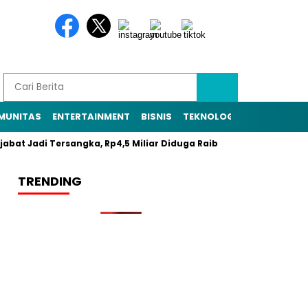
MUNITAS
ENTERTAINMENT
BISNIS
TEKNOLOGI
POLITIK
PE
t Jadi Tersangka, Rp4,5 Miliar Diduga Raib
Resmi Daftar Pilka
TRENDING