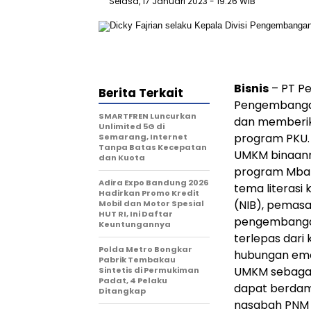
Selasa, 17 Januari 2023
- 19:26 WIB
Bisnis
– PT Pe
Berita Terkait
Pengembangan
SMARTFREN Luncurkan
dan memberik
Unlimited 5G di
program PKU.
Semarang, Internet
Tanpa Batas Kecepatan
UMKM binaanny
dan Kuota
program Mba
Adira Expo Bandung 2026
tema literasi
Hadirkan Promo Kredit
(NIB), pemasa
Mobil dan Motor Spesial
HUT RI, Ini Daftar
pengembangan
Keuntungannya
terlepas da
Polda Metro Bongkar
hubungan emo
Pabrik Tembakau
UMKM sebagai
Sintetis di Permukiman
Padat, 4 Pelaku
dapat berdam
Ditangkap
nasabah PNM h