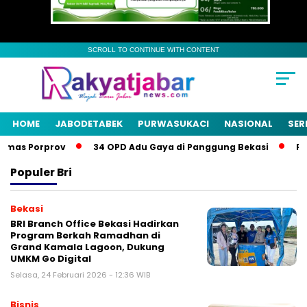
SCROLL TO CONTINUE WITH CONTENT
HOME
JABODETABEK
PURWASUKACI
NASIONAL
SER
mas Porprov
34 OPD Adu Gaya di Panggung Bekasi
Pemk
Populer
Bri
Bekasi
BRI Branch Office Bekasi Hadirkan
Program Berkah Ramadhan di
Grand Kamala Lagoon, Dukung
UMKM Go Digital
Selasa, 24 Februari 2026 - 12:36 WIB
Bisnis