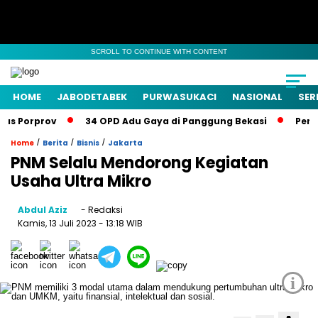
SCROLL TO CONTINUE WITH CONTENT
HOME
JABODETABEK
PURWASUKACI
NASIONAL
SER
s Porprov
34 OPD Adu Gaya di Panggung Bekasi
Pemkab 
/
/
/
Home
Berita
Bisnis
Jakarta
PNM Selalu Mendorong Kegiatan
Usaha Ultra Mikro
Abdul Aziz
- Redaksi
Kamis, 13 Juli 2023
- 13:18 WIB
i