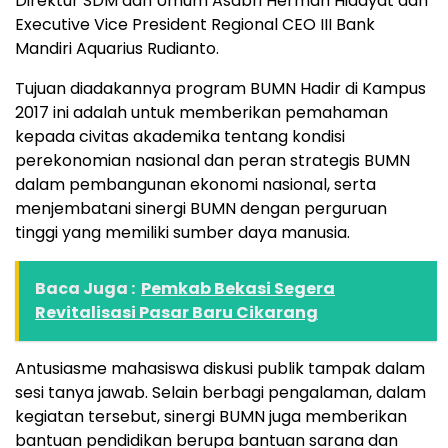
Direktur SDM dan Umum Asabri Herman Hidayat dan
Executive Vice President Regional CEO III Bank
Mandiri Aquarius Rudianto.
Tujuan diadakannya program BUMN Hadir di Kampus
2017 ini adalah untuk memberikan pemahaman
kepada civitas akademika tentang kondisi
perekonomian nasional dan peran strategis BUMN
dalam pembangunan ekonomi nasional, serta
menjembatani sinergi BUMN dengan perguruan
tinggi yang memiliki sumber daya manusia.
Baca Juga :
Pemkab Bekasi Segera
Revitalisasi Pasar Baru Cikarang
Antusiasme mahasiswa diskusi publik tampak dalam
sesi tanya jawab. Selain berbagi pengalaman, dalam
kegiatan tersebut, sinergi BUMN juga memberikan
bantuan pendidikan berupa bantuan sarana dan