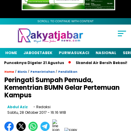
SCROLL TO CONTINUE WITH CONTENT
HOME
JABODETABEK
PURWASUKACI
NASIONAL
SER
Puncaknya Digelar 21 Agustus
Skandal Air Bersih Bekasi! 3 Pe
/
/
/
Home
Bisnis
Pemerintahan
Pendidikan
Peringati Sumpah Pemuda,
Kementrian BUMN Gelar Pertemuan
Kampus
Abdul Aziz
- Redaksi
Sabtu, 28 Oktober 2017
- 16:16 WIB