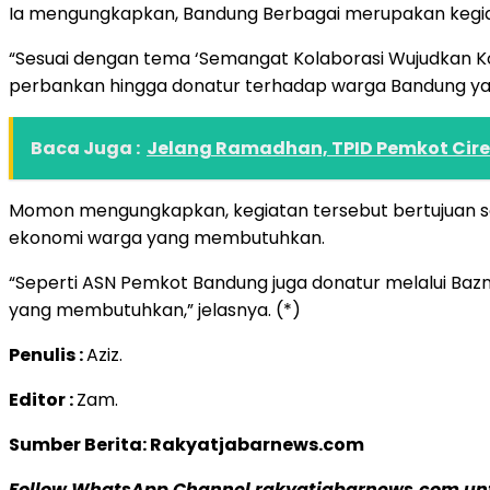
Ia mengungkapkan, Bandung Berbagai merupakan kegi
“Sesuai dengan tema ‘Semangat Kolaborasi Wujudkan Kota
perbankan hingga donatur terhadap warga Bandung ya
Baca Juga :
Jelang Ramadhan, TPID Pemkot Cire
Momon mengungkapkan, kegiatan tersebut bertujuan 
ekonomi warga yang membutuhkan.
“Seperti ASN Pemkot Bandung juga donatur melalui Bazn
yang membutuhkan,” jelasnya. (*)
Penulis :
Aziz.
Editor :
Zam.
Sumber Berita: Rakyatjabarnews.com
Follow WhatsApp Channel rakyatjabarnews.com untu