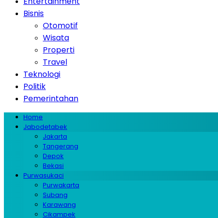
Entertainment
Bisnis
Otomotif
Wisata
Properti
Travel
Teknologi
Politik
Pemerintahan
Home
Jabodetabek
Jakarta
Tangerang
Depok
Bekasi
Purwasukaci
Purwakarta
Subang
Karawang
Cikampek