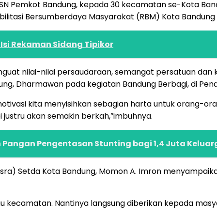
ari ASN Pemkot Bandung, kepada 30 kecamatan se-Kota B
bilitasi Bersumberdaya Masyarakat (RBM) Kota Bandung 
Isi Rekaman Sidang Tipikor
nguat nilai-nilai persaudaraan, semangat persatuan dan 
ung, Dharmawan pada kegiatan Bandung Berbagi, di Pend
i memotivasi kita menyisihkan sebagian harta untuk oran
pi justru akan semakin berkah,”imbuhnya.
n Pangan Pengentasan Stunting bagi 1,4 Juta Keluar
Kesra) Setda Kota Bandung, Momon A. Imron menyampaika
tau kecamatan. Nantinya langsung diberikan kepada masya