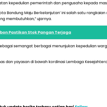
atan kepedulian pemerintah dan pengusaha kepada mas
 Bandung Maju Berkelanjutan’ ini salah satu rangkaian 
ng membutuhkan,” ujarnya.
bon Pastikan Stok Pangan Terjaga
sebagai semangat berbagai menunjukan kepedulian wa
as dan yayasan di bawah kordinasi Lembaga Kesejahteraan
k update berita terbaru setiap hari
Follow