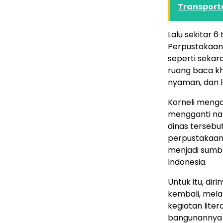
Transporta
Lalu sekitar 6
Perpustakaan 
seperti sekara
ruang baca kh
nyaman, dan la
Korneli menga
mengganti nam
dinas tersebu
perpustakaan 
menjadi sumbe
Indonesia.
Untuk itu, dir
kembali, mela
kegiatan lite
bangunannya y