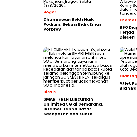
Bogor
Dharmawan Bekti Naik
Otomoti
Podium, Bekasi Bidik Emas
B50 Diu
Porprov
Terjad
Diesel?
Olahra
Atlet P
Bikin B
Bisnis
SMARTFREN Luncurkan
Unlimited 5G di Semarang,
Internet Tanpa Batas
Kecepatan dan Kuota