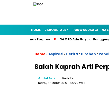
HOME
JABODETABEK
PURWASUKACI
NAS
kasi Bidik Emas Porprov
34 OPD Adu Gaya di Panggung Bek
Home
Aspirasi
Berita
Cirebon
Pend
/
/
/
/
Salah Kaprah Arti Per
Abdul Aziz
- Redaksi
Rabu, 27 Maret 2019
- 09:22 WIB