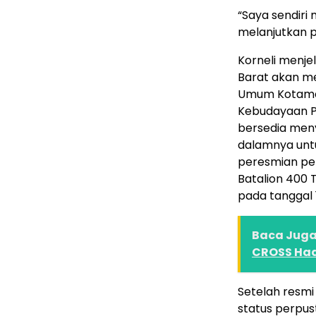
“Saya sendiri
melanjutkan p
Korneli menje
Barat akan m
Umum Kotamady
Kebudayaan Pr
bersedia men
dalamnya unt
peresmian pen
Batalion 400 T
pada tanggal 
Baca Juga 
CROSS Had
Setelah resmi 
status perpus