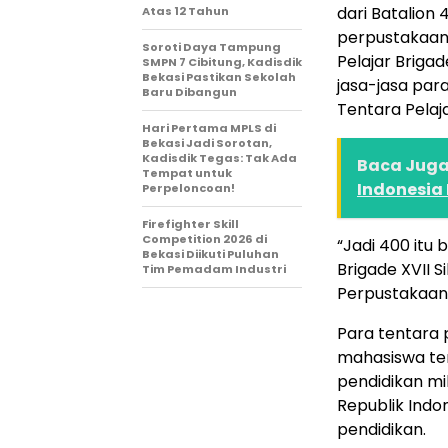
dari Batalion 
Atas 12 Tahun
perpustakaan i
Soroti Daya Tampung
Pelajar Briga
SMPN 7 Cibitung, Kadisdik
Bekasi Pastikan Sekolah
jasa-jasa par
Baru Dibangun
Tentara Pelaja
Hari Pertama MPLS di
Bekasi Jadi Sorotan,
Kadisdik Tegas: Tak Ada
Baca Juga 
Tempat untuk
Indonesia 
Perpeloncoan!
Firefighter Skill
Competition 2026 di
“Jadi 400 itu 
Bekasi Diikuti Puluhan
Brigade XVII Si
Tim Pemadam Industri
Perpustakaan 
Para tentara p
mahasiswa te
pendidikan mi
Republik Indon
pendidikan.