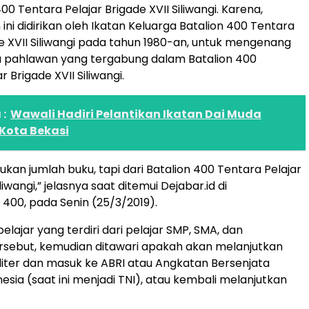
400 Tentara Pelajar Brigade XVII Siliwangi. Karena,
ni didirikan oleh Ikatan Keluarga Batalion 400 Tentara
de XVII Siliwangi pada tahun 1980-an, untuk mengenang
a pahlawan yang tergabung dalam Batalion 400
r Brigade XVII Siliwangi.
:
Wawali Hadiri Pelantikan Ikatan Dai Muda
Kota Bekasi
bukan jumlah buku, tapi dari Batalion 400 Tentara Pelajar
liwangi,” jelasnya saat ditemui Dejabar.id di
400, pada Senin (25/3/2019).
elajar yang terdiri dari pelajar SMP, SMA, dan
rsebut, kemudian ditawari apakah akan melanjutkan
liter dan masuk ke ABRI atau Angkatan Bersenjata
esia (saat ini menjadi TNI), atau kembali melanjutkan