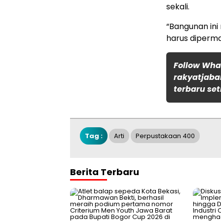
sekali.
“Bangunan ini
harus diperman
Follow Wh
rakyatjaba
terbaru set
Tag :
Arti
Perpustakaan 400
Berita Terbaru