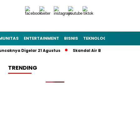
MUNITAS
ENTERTAINMENT
BISNIS
TEKNOLOGI
POLITIK
PE
nya Digelar 21 Agustus
Skandal Air Bersih Bekasi! 3 Pejabat 
TRENDING