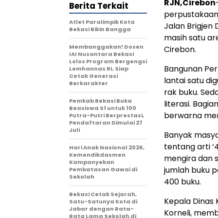
RJN,Cirebon
Berita Terkait
perpustakaan 
Atlet Paralimpik Kota
Jalan Brigjen
Bekasi Bikin Bangga
masih satu a
Membanggakan! Dosen
Cirebon.
IAI Nusantara Bekasi
Lolos Program Bergengsi
Bangunan Perp
Lemhannas RI, Siap
Cetak Generasi
lantai satu 
Berkarakter
rak buku. Sed
Pemkab Bekasi Buka
literasi. Bagi
Beasiswa S1 untuk 100
berwarna mera
Putra-Putri Berprestasi,
Pendaftaran Dimulai 27
Juli
Banyak masyar
tentang arti 
Hari Anak Nasional 2026,
Kemendikdasmen
mengira dan s
Kampanyekan
jumlah buku p
Pembatasan Gawai di
Sekolah
400 buku.
Bekasi Cetak Sejarah,
Kepala Dinas 
Satu-Satunya Kota di
Jabar dengan Rata-
Korneli, memb
Rata Lama Sekolah di