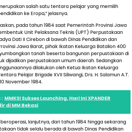
 merupakan salah satu tentara pelajar yang memilih
endidikan ke Eropa,” jelasnya.
laskan, pada tahun 1984 saat Pemerintah Provinsi Jawa
embentuk Unit Pelaksana Teknis (UPT) Perpustakaan
a Dati II Cirebon di bawah Dinas Pendidikan dan
ovinsi Jawa Barat, pihak Ikatan Keluarga Batalion 400
yumbangkan tanah beserta bangunan perpustakaan di
uk dijadikan perpustakaan umum daerah. Sedangkan
ggunaannya dilakukan oleh Ketua Ikatan Keluarga
entara Pelajar Brigade XVII Siliwangi, Drs. H. Salamun A.T.
10 November 1984.
:
MMKSI Sukses Launching, Hari Ini XPANDER
ir di MM Bekasi
beroperasi, lanjutnya, dari tahun 1984 hingga sekarang
takaan tidak selalu berada di bawah Dinas Pendidikan