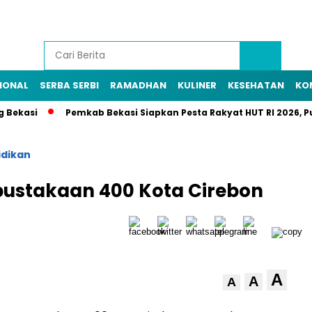
IONAL
SERBA SERBI
RAMADHAN
KULINER
KESEHATAN
KO
asi
Pemkab Bekasi Siapkan Pesta Rakyat HUT RI 2026, Puncak
idikan
pustakaan 400 Kota Cirebon
A
A
A