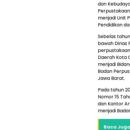
dan Kebudayaa
Perpustakaan 
menjadi Unit 
Pendidikan da
Sebelas tahun
bawah Dinas P
perpustakaan
Daerah Kota C
menjadi Bidan
Badan Perpust
Jawa Barat.
Pada tahun 2
Nomor 15 Tah
dan Kantor A
menjadi Bada
Baca Juga 