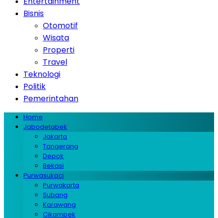
Entertainment
Bisnis
Otomotif
Wisata
Properti
Travel
Teknologi
Politik
Pemerintahan
Home
Jabodetabek
Jakarta
Tangerang
Depok
Bekasi
Purwasukaci
Purwakarta
Subang
Karawang
Cikampek