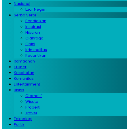
Nasional
Luar Negeri
Serba Serbi
Pendidikan
Inspirasi
Hiburan
Olahraga
Opini
Kriminalitas
Kecantikan
Ramadhan
Kuliner
Kesehatan
Komunitas
Entertainment
Bisnis
Otomotif
Wisata
Properti
Travel
Teknologi
Politik