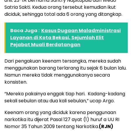
unit 23-1A bernama Santry Napitupulu dan Wedo
Satria Sakti. Kedua orang tersebut kemudian ikut
diciduk, sehingga total ada 6 orang yang ditangkap.
Baca Juga :
Kasus Dugaan Maladministrasi
Layanan di Kota Bekasi, Sejumlah Elit
Pejabat Muali Berdatangan
Dari pengakuan keenam tersangka, mereka sudah
menggunakan barang terlarang itu sejak 6 bulan lalu.
Namun mereka tidak menggunakanya secara
konsisten.
“Mereka pakainya enggak tiap hari. Kadang-kadang
sekali sebulan atau dua kali sebulan,” ucap Argo.
Keenam orang yang diciduk karena penggunaan
narkotika itu dijerat Pasal 127 ayat (1) huruf a UU RI
Nomor 35 Tahun 2009 tentang Narkotika.
(RJN)