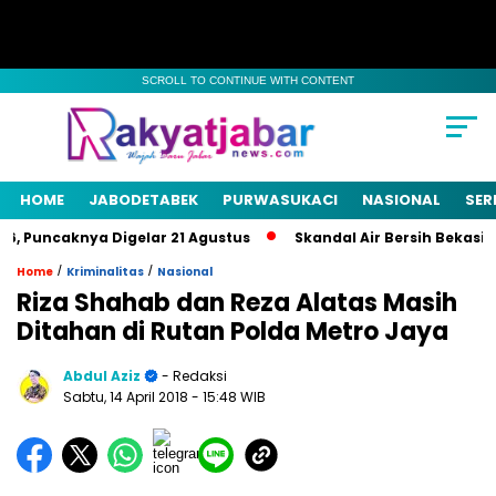
SCROLL TO CONTINUE WITH CONTENT
HOME
JABODETABEK
PURWASUKACI
NASIONAL
SER
, Puncaknya Digelar 21 Agustus
Skandal Air Bersih Bekasi! 3 
/
/
Home
Kriminalitas
Nasional
Riza Shahab dan Reza Alatas Masih
Ditahan di Rutan Polda Metro Jaya
Abdul Aziz
- Redaksi
Sabtu, 14 April 2018
- 15:48 WIB